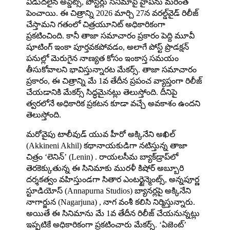
విడుదలైన అప్డేట్స్, పోస్టర్లు సినిమాపై హైప్‌ను మరింత
పెంచాయి. ఈ చిత్రాన్ని 2026 మార్చి 27న వరల్డ్‌వైడ్ రిలీజ్
చేస్తామని గతంలో చిత్రయూనిట్ అధికారికంగా
ప్రకటించింది. కానీ తాజా సమాచారం ప్రకారం పెద్ది మూవీ
షూటింగ్ ఇంకా పూర్తవకపోవడం, అలాగే పోస్ట్ ప్రొడక్షన్
పనుల్లో మెరుగైన నాణ్యత కోసం ఇంకాస్త సమయం
తీసుకోవాలని భావిస్తున్నారట మేకర్స్. తాజా సమాచారం
ప్రకారం, ఈ చిత్రాన్ని మే 1వ తేదీన ప్రపంచ వ్యాప్తంగా రిలీజ్
చేయడానికి మేకర్స్ సిద్ధమైనట్లు తెలుస్తోంది. దీనిపై
త్వరలోనే అధికారిక ప్రకటన కూడా వచ్చే అవకాశం ఉందని
తెలుస్తోంది.
మరోవైపు టాలీవుడ్ యువ హీరో అక్కినేని అఖిల్
(Akkineni Akhil) కథానాయకుడిగా నటిస్తున్న తాజా
చిత్రం ‘లెనిన్’ (Lenin) . రాయలసీమ బ్యాక్‌డ్రాప్‌లో
తెర‌కెక్కుతున్న ఈ సినిమాకు మురళీ కిషోర్ అబ్బూరి
దర్శకత్వం వ‌హిస్తుండ‌గా సితార ఎంటర్టైన్మెంట్స్, అన్నపూర్ణ
స్టూడియోస్ (Annapurna Studios) బ్యానర్లపై అక్కినేని
నాగార్జున (Nagarjuna) , నాగ వంశీ కలిసి నిర్మిస్తున్నారు.
అయితే ఈ సినిమాను మే 1వ తేదీన రిలీజ్ చేయనున్నట్లు
ఇప్పటికే అధికారికంగా ప్రకటించారు మేకర్స్. ‘ఏజెంట్’