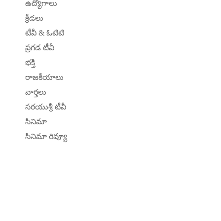
ఉద్యోగాలు
క్రీడలు
టీవీ & ఓటిటి
ప్రగడ టీవీ
భక్తి
రాజకీయాలు
వార్తలు
సరయుశ్రీ టీవీ
సినిమా
సినిమా రివ్యూ