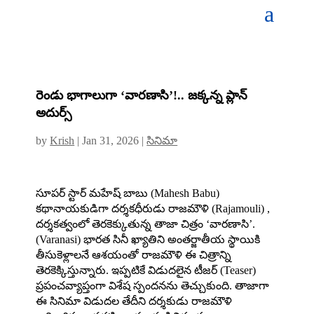
రెండు భాగాలుగా ‘వారణాసి’!.. జక్కన్న ప్లాన్
అదుర్స్
by
Krish
|
Jan 31, 2026
|
సినిమా
సూపర్ స్టార్ మహేష్ బాబు (Mahesh Babu)
కథానాయకుడిగా దర్శకధీరుడు రాజమౌళి (Rajamouli) ,
దర్శకత్వంలో తెరకెక్కుతున్న తాజా చిత్రం ‘వారణాసి’.
(Varanasi) భారత సినీ ఖ్యాతిని అంతర్జాతీయ స్థాయికి
తీసుకెళ్లాలనే ఆశయంతో రాజమౌళి ఈ చిత్రాన్ని
తెరకెక్కిస్తున్నారు. ఇప్పటికే విడుదలైన టీజర్ (Teaser)
ప్రపంచవ్యాప్తంగా విశేష స్పందనను తెచ్చుకుంది. తాజాగా
ఈ సినిమా విడుద‌ల తేదీని దర్శకుడు రాజ‌మౌళి