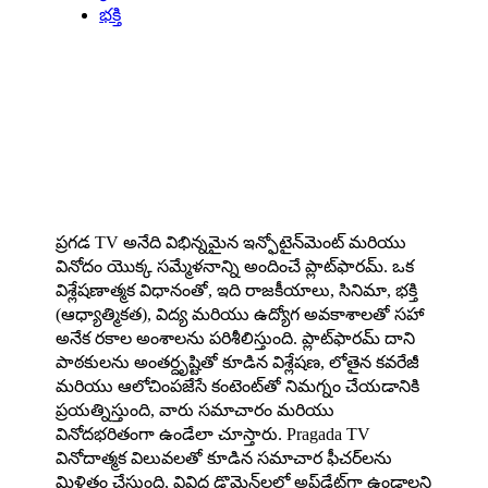
భక్తి
About us
ప్రగడ TV అనేది విభిన్నమైన ఇన్ఫోటైన్‌మెంట్ మరియు
వినోదం యొక్క సమ్మేళనాన్ని అందించే ప్లాట్‌ఫారమ్. ఒక
విశ్లేషణాత్మక విధానంతో, ఇది రాజకీయాలు, సినిమా, భక్తి
(ఆధ్యాత్మికత), విద్య మరియు ఉద్యోగ అవకాశాలతో సహా
అనేక రకాల అంశాలను పరిశీలిస్తుంది. ప్లాట్‌ఫారమ్ దాని
పాఠకులను అంతర్దృష్టితో కూడిన విశ్లేషణ, లోతైన కవరేజీ
మరియు ఆలోచింపజేసే కంటెంట్‌తో నిమగ్నం చేయడానికి
ప్రయత్నిస్తుంది, వారు సమాచారం మరియు
వినోదభరితంగా ఉండేలా చూస్తారు. Pragada TV
వినోదాత్మక విలువలతో కూడిన సమాచార ఫీచర్‌లను
మిళితం చేస్తుంది, వివిధ డొమైన్‌లలో అప్‌డేట్‌గా ఉండాలని