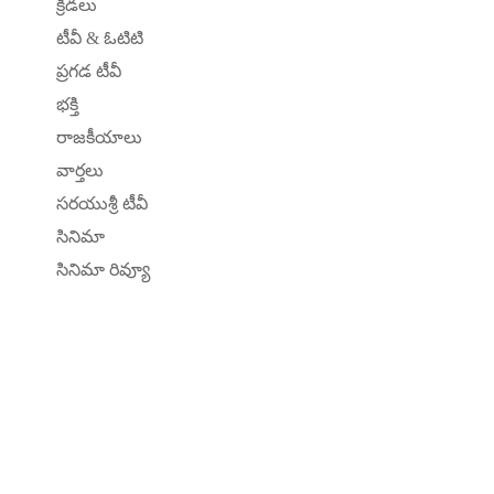
క్రీడలు
టీవీ & ఓటిటి
ప్రగడ టీవీ
భక్తి
రాజకీయాలు
వార్తలు
సరయుశ్రీ టీవీ
సినిమా
సినిమా రివ్యూ