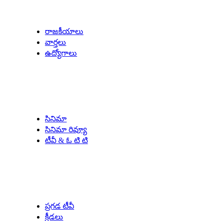
Latest Updates
రాజకీయాలు
వార్తలు
ఉద్యోగాలు
Entertainment
సినిమా
సినిమా రివ్యూ
టీవీ & ఓ టి టి
Our Specials
ప్రగడ టీవీ
క్రీడలు