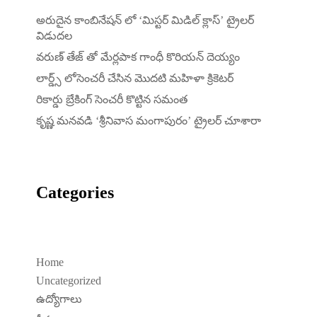
అరుదైన కాంబినేషన్ లో ‘మిస్టర్ మిడిల్ క్లాస్’ ట్రైలర్
విడుదల
వరుణ్ తేజ్ తో మేర్లపాక గాంధీ కొరియన్ దెయ్యం
లార్డ్స్ లోసెంచరీ చేసిన మొదటి మహిళా క్రికెటర్
రికార్డు బ్రేకింగ్ సెంచరీ కొట్టిన సమంత
కృష్ణ మనవడి ‘శ్రీనివాస మంగాపురం’ ట్రైలర్ చూశారా
Categories
Home
Uncategorized
ఉద్యోగాలు