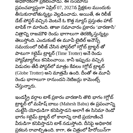
అధికారికంగా ప్ర‌క‌టించాడు. ఈ సినిమాను
ప్రపంచవ్యాప్తంగా ఏప్రిల్ 07, 2027న ప్రేక్ష‌కుల ముందుకు
తీసుకురాబోతున్న‌ట్లు వెల్లడించాడు. అయితే, ఈ రిలీజ్
డేట్ పోస్టర్ వచ్చిన వెంటనే ఓ కొత్త న్యూస్ ప్రస్తుతం హాట్
టాపిక్ గా మారింది. తాజా సమాచారం ప్రకారం ‘వారణాసి’
చిత్రాన్ని రాజమౌళి రెండు భాగాలుగా తెరకెక్కిస్తున్నట్లు
తెలుస్తోంది. ఎందుకంటే ఈ మూవీ టైటిల్ అనౌన్స్
సమయంలో రిలీజ్ చేసిన పోస్టర్‌లో #గ్లోబ్ ట్రాట్టర్ తో
పాటుగా #టైమ్ ట్రాట్టర్ (Time Trotter) అనే రెండు
హ్యాష్‌ట్యాగ్‌లు కనిపించాయి. కానీ ఇప్పుడు వచ్చిన
విడుదల తేదీ పోస్టర్‌లో మాత్రం కేవలం #గ్లోబ్ ట్రాట్టర్
(Globe Trotter) అని మాత్రమే ఉంది. దీంతో ఈ మూవీ
రెండు భాగాలుగా రానుందని నెటిజన్లు కామెంట్స్
చేస్తున్నారు.
ఇండస్ట్రీ వర్గాల టాక్ ప్రకారం వారణాసి తొలి భాగం #గ్లోబ్
ట్రాట్టర్ లో మహేష్ బాబు (Mahesh Babu) ఈ ప్రపంచాన్ని
చుట్టేసే యోధుడిగా కనిపిస్తాడని అలాగే ఈ సినిమా రెండో
భాగం #టైమ్ ట్రాట్టర్ లో కాలాన్ని దాటి ప్రయాణించే
వీరుడిగా కనిపిస్తాడని టాక్ నడుస్తోంది. దీనిపై అధికారిక
ప్రకటన రావాల్సిఉంది. కాగా, ఈ చిత్రంలో హీరోయిన్‌గా