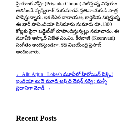
ప్రియాంక చోప్రా (Priyanka Chopra) న‌టిస్తున్న విష‌యం
తెలిసిందే. పృథ్వీరాజ్‌ సుకుమారన్‌ ప్రతినాయకుడి పాత్ర
పోషిస్తున్నారు. ఇక కేఎల్‌ నారాయణ, కార్తికేయ నిర్మిస్తున్న
ఈ భారీ పానిండియా సినిమాను సుమారు రూ.1300
కోట్లకు పైగా బడ్జెట్‌తో రూపొందిస్తున్నట్లు సమాచారం. ఈ
మూవీకి ఆస్కార్ విజేత ఎం.ఎం. కీరవాణి (Keeravani)
సంగీతం అందిస్తుండ‌గా, క‌థ విజయేంద్ర ప్రసాద్
అందించారు.
←
Allu Arjun - Lokesh మూవీలో హీరోయిన్ ఫిక్స్.!
ఇండియా టుడే మూడ్ అఫ్ ది నేషన్ సర్వే : మళ్ళీ
ప్రధానిగా మోడీ
→
Recent Posts