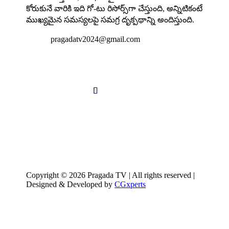
కోరుకునే వారికి ఇది గో-టు రిసోర్స్‌గా చేస్తుంది, అన్నిటికంటే
ముఖ్యమైన సమస్యలపై సమగ్ర దృక్పథాన్ని అందిస్తుంది.

pragadatv2024@gmail.com
Follow us
Copyright © 2026 Pragada TV | All rights reserved |
Designed & Developed by
CGxperts