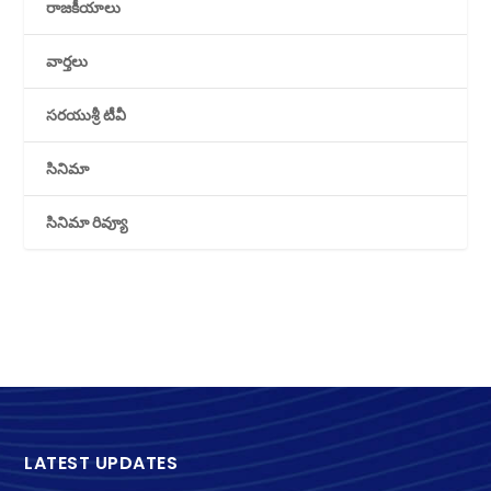
రాజకీయాలు
వార్తలు
సరయుశ్రీ టీవీ
సినిమా
సినిమా రివ్యూ
LATEST UPDATES