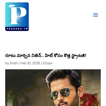
రూటు మార్చిన నితిన్.. హిట్ కోసం కొత్త స్ట్రాటజీ!
by
Krish
|
Feb 10, 2026
|
సినిమా