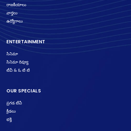
రాజకీయాలు
వార్తలు
ఉద్యోగాలు
ENTERTAINMENT
సినిమా
సినిమా రివ్యూ
టీవీ & ఓ టి టి
OUR SPECIALS
ప్రగడ టీవీ
క్రీడలు
భక్తి