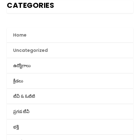
CATEGORIES
Home
Uncategorized
ఉద్యోగాలు
క్రీడలు
టీవీ & ఓటిటి
ప్రగడ టీవీ
భక్తి