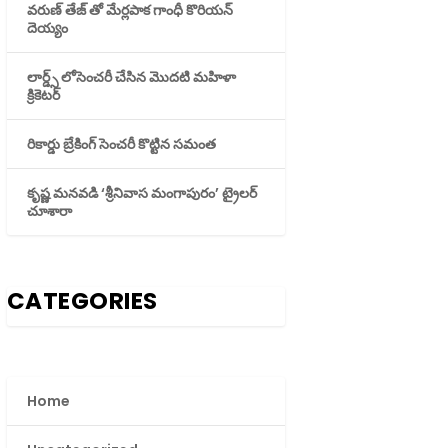
వరుణ్ తేజ్ తో మేర్లపాక గాంధీ కొరియన్
దెయ్యం
లార్డ్స్ లోసెంచరీ చేసిన మొదటి మహిళా
క్రికెటర్
రికార్డు బ్రేకింగ్ సెంచరీ కొట్టిన సమంత
కృష్ణ మనవడి ‘శ్రీనివాస మంగాపురం’ ట్రైలర్
చూశారా
CATEGORIES
Home