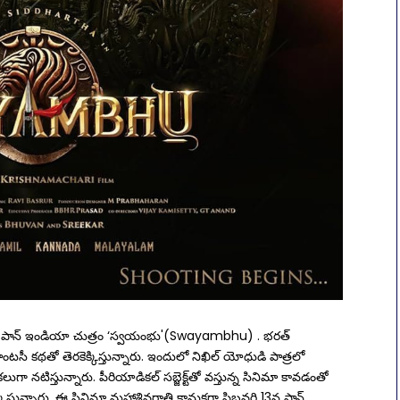
్న పాన్ ఇండియా చుత్రం ‘స్వయంభు'(Swayambhu) . భరత్‌
టసీ కథతో తెరకెక్కిస్తున్నారు. ఇందులో నిఖిల్‌ యోధుడి పాత్రలో
ా నటిస్తున్నారు. పీరియాడికల్ సబ్జెక్ట్‌తో వస్తున్న సినిమా కావడంతో
ిస్తున్నారు. ఈ సినిమా మహాశివరాత్రి కానుకగా ఫిబ్రవరి 13న పాన్