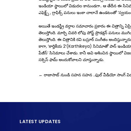
ఇండియా స్థాయిలో విడుదల కానుండగా.. ఆ తేదీన ఈ సినిమా ప్
ఎఫెక్ట్స్ , గ్రాఫిక్స్ పనులు ఇంకా చాలానే ఉండటంతో ‘స్వయం
అయితే ఇండస్ట్రీ వర్గాల సమాచారం ప్రకారం ఈ చిత్రాన్ని ఏప్రి
తెలుస్తోంది. మార్చి చివరి లోపు పోస్ట్ ప్రొడక్షన్ పనులు ముగి
తెలుస్తోంది. ఈ చిత్రానికి రవి బస్రూర్‌ సంగీతం అందిస్తున్నారు.
కాగా, ‘కార్తికేయ 2′(Karthikeya) సినిమాతో పాన్ ఇండియా లెవ
పేజీస్’ సినిమాలు చేశాడు. కానీ అవి ఆశించిన స్థాయిలో 
సక్సెస్ ఫామ్ అందుకోవాలని చూస్తున్నాడు.
←
రాజాసాబ్ నుండి సహన సహన ..ఫుల్ వీడియో సాంగ్ వ
LATEST UPDATES