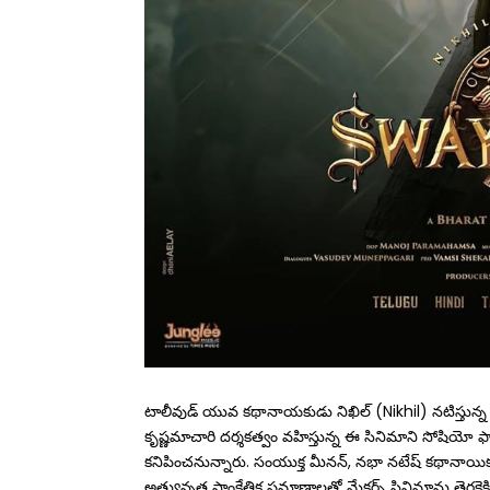
టాలీవుడ్ యువ కథానాయకుడు నిఖిల్ (Nikhil) నటిస్తున
కృష్ణమాచారి దర్శకత్వం వహిస్తున్న ఈ సినిమాని సోషియో ఫాం
కనిపించనున్నారు. సంయుక్త మీనన్, నభా నటేష్‌ కథానాయికలుగ
అత్యున్నత సాంకేతిక ప్రమాణాలతో మేకర్స్ సినిమాను తెరకెక్క