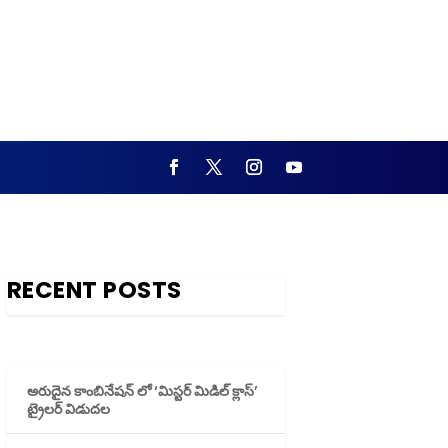
RECENT POSTS
అరుదైన కాంబినేషన్ లో ‘మిస్టర్ మిడిల్ క్లాస్’
ట్రైలర్ విడుదల