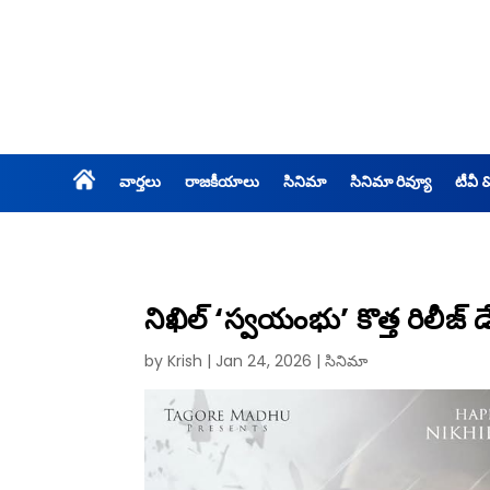
వార్తలు
రాజకీయాలు
సినిమా
సినిమా రివ్యూ
టీవీ 
నిఖిల్ ‘స్వయంభు’ కొత్త రిలీజ్ 
by
Krish
|
Jan 24, 2026
|
సినిమా