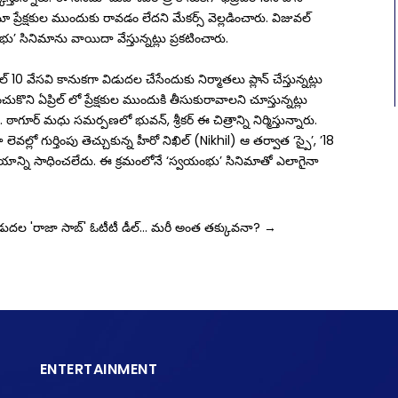
రేక్షకుల ముందుకు రావడం లేదని మేకర్స్ వెల్ల‌డించారు. విజువల్
భు’ సినిమాను వాయిదా వేస్తున్నట్లు ప్రకటించారు.
ల్ 10 వేసవి కానుకగా విడుదల చేసేందుకు నిర్మాతలు ప్లాన్ చేస్తున్నట్లు
ంచుకొని ఏప్రిల్ లో ప్రేక్షకుల ముందుకి తీసుకురావాలని చూస్తున్నట్లు
 ఠాగూర్‌ మధు సమర్పణలో భువన్‌, శ్రీకర్‌ ఈ చిత్రాన్ని నిర్మిస్తున్నారు.
ల్లో గుర్తింపు తెచ్చుకున్న హీరో నిఖిల్ (Nikhil) ఆ తర్వాత ‘స్పై’, ’18
విజయాన్ని సాధించలేదు. ఈ క్రమంలోనే ‘స్వయంభు’ సినిమాతో ఎలాగైనా
ిడుదల
'రాజా సాబ్' ఓటీటీ డీల్‌… మరీ అంత త‌క్కువ‌నా?
→
ENTERTAINMENT