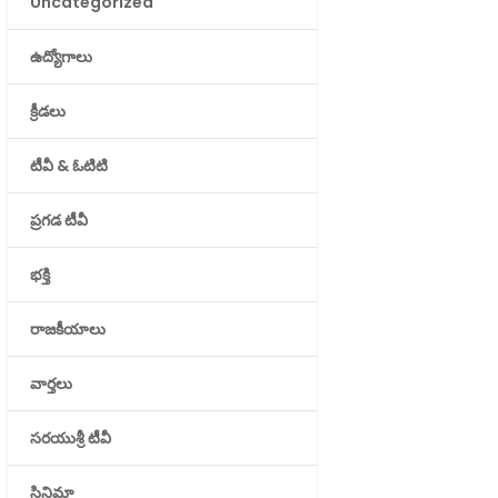
Uncategorized
ఉద్యోగాలు
క్రీడలు
టీవీ & ఓటిటి
ప్రగడ టీవీ
భక్తి
రాజకీయాలు
వార్తలు
సరయుశ్రీ టీవీ
సినిమా