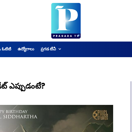
& ఓటిటి
ఉద్యోగాలు
ప్రగడ టీవీ
డేట్ ఎప్పుడంటే?