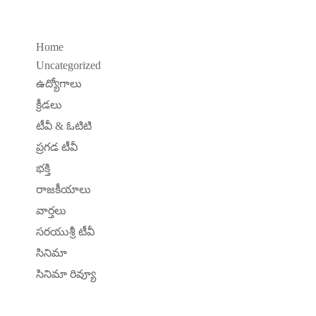
Home
Uncategorized
ఉద్యోగాలు
క్రీడలు
టీవీ & ఓటిటి
ప్రగడ టీవీ
భక్తి
రాజకీయాలు
వార్తలు
సరయుశ్రీ టీవీ
సినిమా
సినిమా రివ్యూ