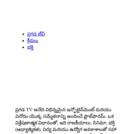
Our Specials
ప్రగడ టీవీ
క్రీడలు
భక్తి
About us
ప్రగడ TV అనేది విభిన్నమైన ఇన్ఫోటైన్‌మెంట్ మరియు
వినోదం యొక్క సమ్మేళనాన్ని అందించే ప్లాట్‌ఫారమ్. ఒక
విశ్లేషణాత్మక విధానంతో, ఇది రాజకీయాలు, సినిమా, భక్తి
(ఆధ్యాత్మికత), విద్య మరియు ఉద్యోగ అవకాశాలతో సహా