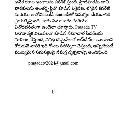
అనేక రకాల అంశాలను పరిశీలిస్తుంది. ప్లాట్‌ఫారమ్ దాని
పాఠకులను అంతర్దృష్టితో కూడిన విశ్లేషణ, లోతైన కవరేజీ
మరియు ఆలోచింపజేసే కంటెంట్‌తో నిమగ్నం చేయడానికి
ప్రయత్నిస్తుంది, వారు సమాచారం మరియు
వినోదభరితంగా ఉండేలా చూస్తారు. Pragada TV
వినోదాత్మక విలువలతో కూడిన సమాచార ఫీచర్‌లను
మిళితం చేస్తుంది, వివిధ డొమైన్‌లలో అప్‌డేట్‌గా ఉండాలని
కోరుకునే వారికి ఇది గో-టు రిసోర్స్‌గా చేస్తుంది, అన్నిటికంటే
ముఖ్యమైన సమస్యలపై సమగ్ర దృక్పథాన్ని అందిస్తుంది.

pragadatv2024@gmail.com
Follow us