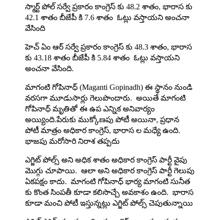
స్మార్ట్ పోల్ సర్వే ప్రకారం కాంగ్రెస్ కు 48.2 శాతం, భారాస కు
42.1 శాతం బీజేపీ కి 7.6 శాతం ఓట్లు వస్తాయని అంచనా
వేసింది
హెచ్ ఏం ఆర్ సర్వే ప్రకారం కాంగ్రెస్ కు 48.3 శాతం, భారాస
కు 43.18 శాతం బీజేపీ కి 5.84 శాతం ఓట్లు వస్తాయని
అంచనా వేసింది.
మాగంటి గోపినాధ్ (Maganti Gopinadh) ఈ స్థానం నుండి
వరసగా మూడుసార్లు గెలుపొందారు. అయితే మాగంటి
గోపినాధ్ మృతితో ఈ ఉప ఎన్నిక అనివార్యం
అయ్యింది.పేరుకు ముక్కోణపు పోటీ అయినా, ప్రధాన
పోటీ మాత్రం అధికార కాంగ్రెస్, భారాస ల మధ్యే ఉంది.
భాజపు మరోసారి నిరాశ తప్పదు
ఎగ్జిట్ పోల్స్ అని అధిక శాతం అధికార కాంగ్రెస్ పార్టీ వైపు
మొగ్గు చూపాయి. ఆలా అని అధికార కాంగ్రెస్ పార్టీ గెలుపు
ఏకపక్షం కాదు. మాగంటి గోపినాధ్ భార్య మాగంటి సునీత
కు కొంత సింపతీ కూడా కలిసొచ్చే అవకాశం ఉంది. భారాస
కూడా మంచి పోటీ ఇస్తున్నట్లు ఎగ్జిట్ పోల్స్ చెపుతున్నాయి