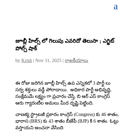
జూబ్లీ హిల్స్ లో గెలుపు ఎవరిదో తెలుసా ; ఎగ్జిట్
పోల్స్ షాక్
by
Krish
|
Nov 11, 2025
|
రాజకీయాలు
ఈ రోజు జరిగిన జూబ్లీ హిల్స్ ఉప ఎన్నికలో 3 పార్టీ లు
సర్వ శక్తులు వడ్డీ పోరాడాయి. అధికార పార్టీ అభివృద్ధి,
సంక్షేమమే లక్ష్యం గా ప్రచారం చేస్తే, బి ఆర్ ఎస్ కాంగ్రెస్
ఆరు గ్యారంటీల అమలు మీద దృష్టి పెట్టింది.
చాణక్య స్ట్రాటజీ ప్రకారం కాంగ్రెస్ (Congress) కు 46 శాతం,
భారాస (BRS) కు 43 శాతం బీజేపీ (BJP) కి 6 శాతం ఓట్లు
వస్తాయని అంచనా వేసింది