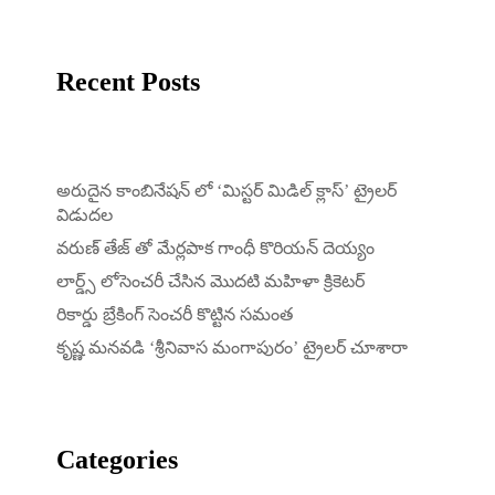
Recent Posts
అరుదైన కాంబినేషన్ లో ‘మిస్టర్ మిడిల్ క్లాస్’ ట్రైలర్
విడుదల
వరుణ్ తేజ్ తో మేర్లపాక గాంధీ కొరియన్ దెయ్యం
లార్డ్స్ లోసెంచరీ చేసిన మొదటి మహిళా క్రికెటర్
రికార్డు బ్రేకింగ్ సెంచరీ కొట్టిన సమంత
కృష్ణ మనవడి ‘శ్రీనివాస మంగాపురం’ ట్రైలర్ చూశారా
Categories