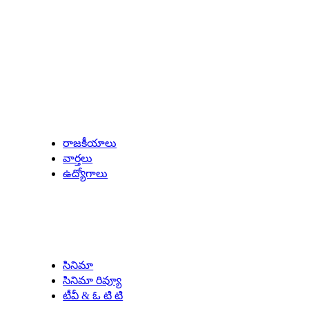
Latest Updates
రాజకీయాలు
వార్తలు
ఉద్యోగాలు
Entertainment
సినిమా
సినిమా రివ్యూ
టీవీ & ఓ టి టి