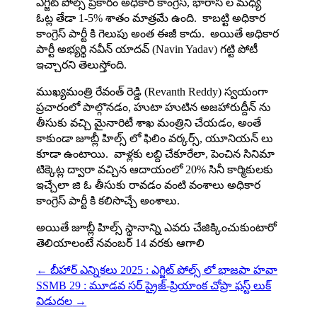
ఎగ్జిట్ పోల్స్ ప్రకారం అధికార కాంగ్రెస్, భారాస ల మధ్య
ఓట్ల తేడా 1-5% శాతం మాత్రమే ఉంది. కాబట్టి అధికార
కాంగ్రెస్ పార్టీ కి గెలుపు అంత ఈజీ కాదు. అయితే అధికార
పార్టీ అభ్యర్థి నవీన్ యాదవ్ (Navin Yadav) గట్టి పోటీ
ఇచ్చారని తెలుస్తోంది.
ముఖ్యమంత్రి రేవంత్ రెడ్డి (Revanth Reddy) స్వయంగా
ప్రచారంలో పాల్గొనడం, హుటా హుటిన అజహారుద్దీన్ ను
తీసుకు వచ్చి మైనారిటీ శాఖ మంత్రిని చేయడం, అంతే
కాకుండా జూబ్లీ హిల్స్ లో ఫిలిం వర్కర్స్, యూనియన్ లు
కూడా ఉంటాయి. వాళ్లకు లబ్ది చేకూరేలా, పెంచిన సినిమా
టిక్కెట్ల ద్వారా వచ్చిన ఆదాయంలో 20% సినీ కార్మికులకు
ఇచ్చేలా జి ఓ తీసుకు రావడం వంటి వంశాలు అధికార
కాంగ్రెస్ పార్టీ కి కలిసొచ్చే అంశాలు.
అయితే జూబ్లీ హిల్స్ స్థానాన్ని ఎవరు చేజిక్కించుకుంటారో
తెలియాలంటే నవంబర్ 14 వరకు ఆగాలి
←
బీహార్ ఎన్నికలు 2025 : ఎగ్జిట్ పోల్స్ లో భాజపా హవా
SSMB 29 : మూడవ సర్ ప్రైజ్-ప్రియాంక చోప్రా ఫస్ట్ లుక్
విడుదల
→