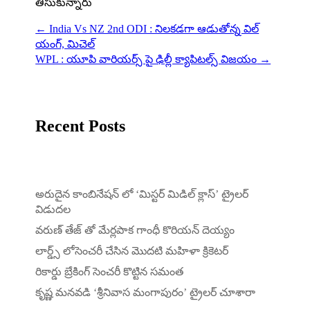
తీసుకున్నారు
←
India Vs NZ 2nd ODI : నిలకడగా ఆడుతోన్న విల్
యంగ్, మిచెల్
WPL : యూపి వారియర్స్ పై ఢిల్లీ క్యాపిటల్స్ విజయం
→
Recent Posts
అరుదైన కాంబినేషన్ లో ‘మిస్టర్ మిడిల్ క్లాస్’ ట్రైలర్
విడుదల
వరుణ్ తేజ్ తో మేర్లపాక గాంధీ కొరియన్ దెయ్యం
లార్డ్స్ లోసెంచరీ చేసిన మొదటి మహిళా క్రికెటర్
రికార్డు బ్రేకింగ్ సెంచరీ కొట్టిన సమంత
కృష్ణ మనవడి ‘శ్రీనివాస మంగాపురం’ ట్రైలర్ చూశారా