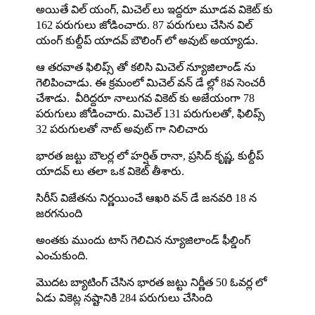
అయితే విల్ యంగ్, మిచెల్ లు ఇద్దరూ మూడవ వికెట్ కు
162 పరుగులు జోడించారు. 87 పరుగులు చేసిన విల్
యంగ్ కుల్దీప్ యాదవ్ బౌలింగ్ లో అవుట్ అయ్యాడు.
ఆ తరవాత ఫిలిప్స్ తో కలిసి మిచెల్ న్యూజిలాండ్ ను
గెలిపించాడు. ఈ క్రమంలో మిచెల్ వన్ డే ల్లో 8వ సెంచరీ
చేశాడు. వీరిద్దరూ నాలుగవ వికెట్ కు అజేయంగా 78
పరుగులు జోడించారు. మిచెల్ 131 పరుగులతో, ఫిలిప్స్
32 పరుగులతో నాట్ అవుట్ గా నిలిచారు
భారత జట్టు బౌలర్ల లో హర్షిత్ రానా, ప్రసిద్ కృష్ణ, కుల్దీప్
యాదవ్ లు తలా ఒక వికెట్ తీశారు.
సిరీస్ విజేతను నిర్ణయించే ఆఖరి వన్ డే జనవరి 18 న
జరగనుంది
అంతకు ముందు టాస్ గెలిచిన న్యూజిలాండ్ ఫీల్డింగ్
ఎంచుకుంది.
మొదట బ్యాటింగ్ చేసిన భారత జట్టు నిర్ణీత 50 ఓవర్ల లో
ఏడు వికెట్ల నష్టానికి 284 పరుగులు చేసింది