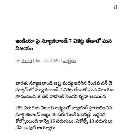
ఇండియా పై న్యూజిలాండ్ 7 వికెట్ల తేడాతో ఘన
విజయం
by
Krish
|
Jan 14, 2026
|
వార్తలు
భారత, న్యూజిలాండ్ జట్ల మధ్య జరిగిన రెండవ వన్ డే
మ్యాచ్ లో న్యూజిలాండ్ 7 వికెట్ల తేడాతో ఘన విజయం
సాధించింది. కె ఎల్ రాహుల్ సెంచరీ వృధా అయింది
285 పరుగుల విజయ లక్ష్యంతో బ్యాటింగ్ ప్రారంభించిన
న్యూ జిలాండ్ జట్టు 46 పరుగులకే ఓపెనర్లు ఇద్దరినీ
కోల్పోయింది కాన్వే 16 పరుగులు, నికోల్స్ 10 పరుగులు
చేసి అవుట్ అయ్యారు.