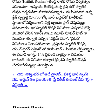
రోష‌న్ (Hrithik Roshan) తండ్రి రాకేష్ రోష‌న్ ద‌ర్శ‌క‌త్వం
వ‌హించ‌గా.. ఇప్పుడు తెరకెక్కనున్న క్రిష్ 4తో హృతిక్
రోషన్ దర్శకుడిగా మారబోతున్నాడు. ఈ సినిమాకు ఉన్న
క్రేజ్ దృష్ట్యా రూ.700 కోట్ల భారీ బడ్జెట్‌తో హాలీవుడ్‌
స్థాయిలో నిర్మించాలని చిత్ర బృందం ప్లాన్ చేస్తున్నట్లు
సమాచారం. ఇక హృతిక్ రోషన్ సినిమాల విషయనికొస్తే..
2019లో చేసిన ‘వార్'(WAR) మూవీ సూపర్ హిట్ గా
నిలువగా తర్వాత వచ్చిన ‘విక్రమ్ వేదా’, ‘ఫైటర్’
సినిమాలు నిరాశపరిచాయి. ప్రస్తుతం హృతిక్ రోషన్,
యంగ్ టైగర్ ఎన్టీఆర్ తో కలిసి వార్ 2 సినిమా చేస్తున్నాడు.
ఈ ఏడాది ఆగస్టు 14న ప్రపంచ వ్యాప్తంగా విడుదల
కానుంది. ఈ సినిమా తర్వాత క్రిష్ 4ని హృతిక్ రోషన్
చేయబోతున్నట్లు తెలుస్తోంది.
←
చిరు 'విశ్వంభర'లో అదే హైలెట్.. వశిష్ట భారీ స్కెచ్!
నేడే 'అర్జున్ S/o వైజయంతి' ప్రీ రిలీజ్ ఈవెంట్ చీఫ్‌ గెస్ట్‌గా
ఎన్టీఆర్
→
Recent Posts