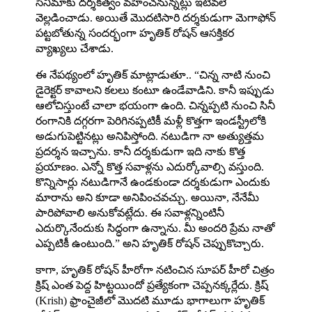
సినిమాకు దర్శకత్వం వహించనున్నట్లు ఇటీవలే
వెల్లడించాడు. అయితే మొద‌టిసారి దర్శకుడుగా మెగాఫోన్
ప‌ట్ట‌బోతున్న సంద‌ర్భంగా హృతిక్ రోషన్ ఆసక్తికర
వ్యాఖ్యలు చేశాడు.
ఈ నేపథ్యంలో హృతిక్ మాట్లాడుతూ.. “చిన్న నాటి నుంచి
డైరెక్టర్ కావాలని కలలు కంటూ ఉండేవాడిని. కానీ ఇప్పుడు
ఆలోచిస్తుంటే చాలా భ‌యంగా ఉంది. చిన్నప్పటి నుంచి సినీ
రంగానికి దగ్గరగా పెరిగినప్పటికీ మళ్లీ కొత్తగా ఇండస్ట్రీలోకి
అడుగుపెట్టినట్లు అనిపిస్తోంది. నటుడిగా నా అత్యుత్తమ
ప్రదర్శన ఇచ్చాను. కానీ దర్శకుడుగా ఇది నాకు కొత్త
ప్రయాణం. ఎన్నో కొత్త సవాళ్లను ఎదుర్కోవాల్సి వస్తుంది.
కొన్నిసార్లు నటుడిగానే ఉండకుండా దర్శకుడుగా ఎందుకు
మారాను అని కూడా అనిపించవచ్చు. అయినా, నేనేమీ
పారిపోవాలి అనుకోవట్లేదు. ఈ సవాళ్లన్నింటినీ
ఎదుర్కొనేందుకు సిద్ధంగా ఉన్నాను. మీ అందరి ప్రేమ నాతో
ఎప్పటికీ ఉంటుంది.” అని హృతిక్ రోష‌న్ చెప్పుకొచ్చారు.
కాగా, హృతిక్ రోష‌న్ హీరోగా న‌టించిన సూప‌ర్ హీరో చిత్రం
క్రిష్ ఎంత పెద్ద హిట్ట‌యిందో ప్ర‌త్యేకంగా చెప్ప‌న‌క్క‌ర్లేదు. క్రిష్
(Krish) ఫ్రాంచైజీలో మొద‌టి మూడు భాగాలుగా హృతిక్