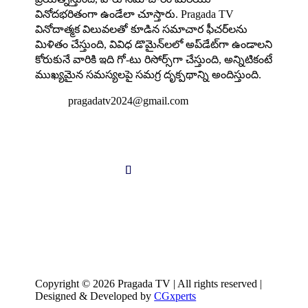
వినోదభరితంగా ఉండేలా చూస్తారు. Pragada TV
వినోదాత్మక విలువలతో కూడిన సమాచార ఫీచర్‌లను
మిళితం చేస్తుంది, వివిధ డొమైన్‌లలో అప్‌డేట్‌గా ఉండాలని
కోరుకునే వారికి ఇది గో-టు రిసోర్స్‌గా చేస్తుంది, అన్నిటికంటే
ముఖ్యమైన సమస్యలపై సమగ్ర దృక్పథాన్ని అందిస్తుంది.

pragadatv2024@gmail.com
Follow us
Copyright © 2026 Pragada TV | All rights reserved |
Designed & Developed by
CGxperts