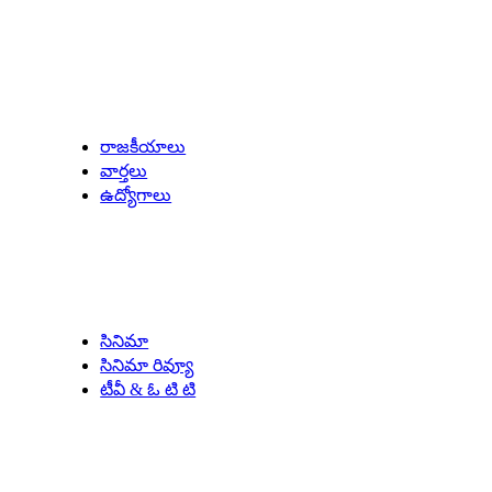
Latest Updates
రాజకీయాలు
వార్తలు
ఉద్యోగాలు
Entertainment
సినిమా
సినిమా రివ్యూ
టీవీ & ఓ టి టి