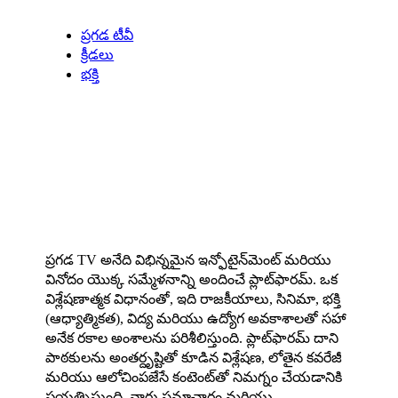
Our Specials
ప్రగడ టీవీ
క్రీడలు
భక్తి
About us
ప్రగడ TV అనేది విభిన్నమైన ఇన్ఫోటైన్‌మెంట్ మరియు
వినోదం యొక్క సమ్మేళనాన్ని అందించే ప్లాట్‌ఫారమ్. ఒక
విశ్లేషణాత్మక విధానంతో, ఇది రాజకీయాలు, సినిమా, భక్తి
(ఆధ్యాత్మికత), విద్య మరియు ఉద్యోగ అవకాశాలతో సహా
అనేక రకాల అంశాలను పరిశీలిస్తుంది. ప్లాట్‌ఫారమ్ దాని
పాఠకులను అంతర్దృష్టితో కూడిన విశ్లేషణ, లోతైన కవరేజీ
మరియు ఆలోచింపజేసే కంటెంట్‌తో నిమగ్నం చేయడానికి
ప్రయత్నిస్తుంది, వారు సమాచారం మరియు