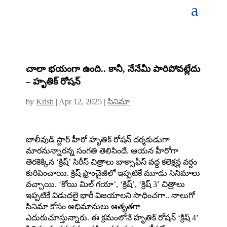
చాలా భయంగా ఉంది.. కానీ, నేనేమీ పారిపోవట్లేదు
– హృతిక్ రోషన్
by
Krish
|
Apr 12, 2025
|
సినిమా
బాలీవుడ్ స్టార్ హీరో హృతిక్‌ రోషన్‌ దర్శకుడుగా
మారనున్నారన్న సంగతి తెలిసిందే. ఆయన హీరోగా
తెరకెక్కిన ‘క్రిష్‌’ సిరీస్‌ చిత్రాలు బాక్సాఫీస్‌ వద్ద కలెక్షన్ల వర్షం
కురిపించాయి. క్రిష్ ఫ్రాంచైజీలో ఇప్పటికే మూడు సినిమాలు
వచ్చాయి. ‘కోయి మిల్ గయా’, ‘క్రిష్’, ‘క్రిష్ 3’ చిత్రాలు
ఇప్పటికే విడుదలై భారీ విజయాలని సాధించగా.. నాలుగో
సినిమా కోసం అభిమానులు ఆతృతగా
ఎదురుచూస్తున్నారు. ఈ క్రమంలోనే హృతిక్ రోషన్ ‘క్రిష్‌ 4’