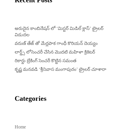
అరుదైన కాంబినేషన్ లో ‘మిస్టర్ మిడిల్ క్లాస్’ ట్రైలర్
విడుదల
వరుణ్ తేజ్ తో మేర్లపాక గాంధీ కొరియన్ దెయ్యం
లార్డ్స్ లోసెంచరీ చేసిన మొదటి మహిళా క్రికెటర్
రికార్డు బ్రేకింగ్ సెంచరీ కొట్టిన సమంత
కృష్ణ మనవడి ‘శ్రీనివాస మంగాపురం’ ట్రైలర్ చూశారా
Categories
Home