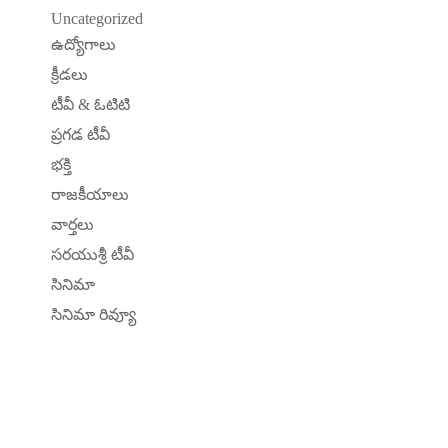
Uncategorized
ఉద్యోగాలు
క్రీడలు
టీవీ & ఓటిటి
ప్రగడ టీవీ
భక్తి
రాజకీయాలు
వార్తలు
సరయుశ్రీ టీవీ
సినిమా
సినిమా రివ్యూ