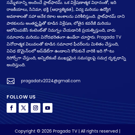
సమ్మేళనాన్ని అందించే ప్లాట్‌ఫారమ్. ఒక విశ్లేషణాత్మక విధానంతో, ఇది
రాజకీయాలు, సినిమా, భక్తి (ఆధ్యాత్మికత), విద్య మరియు ఉద్యోగ
అవకాశాలతో సహా అనేక రకాల అంశాలను పరిశీలిస్తుంది. ప్లాట్‌ఫారమ్ దాని
పాఠకులను అంతర్దృష్టితో కూడిన విశ్లేషణ, లోతైన కవరేజీ మరియు
ఆలోచింపజేసే కంటెంట్‌తో నిమగ్నం చేయడానికి ప్రయత్నిస్తుంది, వారు
సమాచారం మరియు వినోదభరితంగా ఉండేలా చూస్తారు. Pragada TV
వినోదాత్మక విలువలతో కూడిన సమాచార ఫీచర్‌లను మిళితం చేస్తుంది,
వివిధ డొమైన్‌లలో అప్‌డేట్‌గా ఉండాలని కోరుకునే వారికి ఇది గో-టు
రిసోర్స్‌గా చేస్తుంది, అన్నిటికంటే ముఖ్యమైన సమస్యలపై సమగ్ర దృక్పథాన్ని
అందిస్తుంది.

pragadatv2024@gmail.com
FOLLOW US
Copyright © 2026 Pragada TV | All rights reserved |