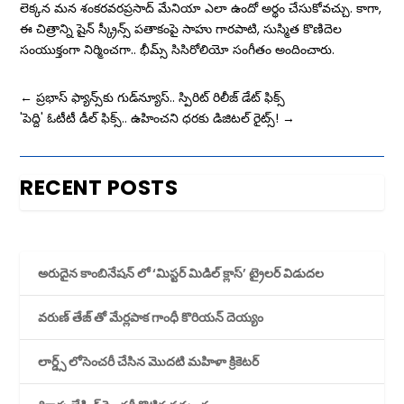
లెక్కన మన శంకరవరప్రసాద్‌ మేనియా ఎలా ఉందో అర్థం చేసుకోవచ్చు. కాగా,
ఈ చిత్రాన్ని షైన్ స్క్రీన్స్ పతాకంపై సాహు గారపాటి, సుస్మిత కొణిదెల
సంయుక్తంగా నిర్మించగా.. భీమ్స్ సిసిరోలియో సంగీతం అందించారు.
←
ప్రభాస్‌ ఫ్యాన్స్‌కు గుడ్‌న్యూస్‌.. స్పిరిట్‌ రిలీజ్ డేట్ ఫిక్స్
'పెద్ది' ఓటీటీ డీల్ ఫిక్స్.. ఉహించని ధరకు డిజిటల్ రైట్స్!
→
RECENT POSTS
అరుదైన కాంబినేషన్ లో ‘మిస్టర్ మిడిల్ క్లాస్’ ట్రైలర్ విడుదల
వరుణ్ తేజ్ తో మేర్లపాక గాంధీ కొరియన్ దెయ్యం
లార్డ్స్ లోసెంచరీ చేసిన మొదటి మహిళా క్రికెటర్