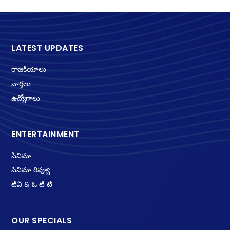
LATEST UPDATES
రాజకీయాలు
వార్తలు
ఉద్యోగాలు
ENTERTAINMENT
సినిమా
సినిమా రివ్యూ
టీవీ & ఓ టి టి
OUR SPECIALS