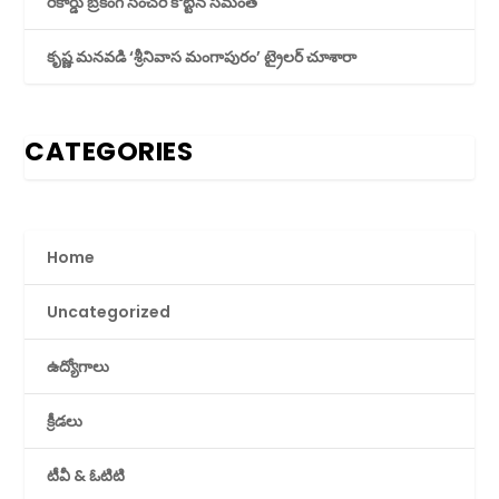
రికార్డు బ్రేకింగ్ సెంచరీ కొట్టిన సమంత
కృష్ణ మనవడి ‘శ్రీనివాస మంగాపురం’ ట్రైలర్ చూశారా
CATEGORIES
Home
Uncategorized
ఉద్యోగాలు
క్రీడలు
టీవీ & ఓటిటి