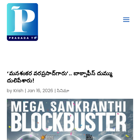
‘మనశంకర వరప్రసాద్‌గారు’.. బాక్సాఫీస్ దుమ్ము
దులిపేశారు!
by
Krish
|
Jan 16, 2026
|
సినిమా