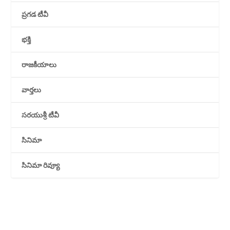
ప్రగడ టీవీ
భక్తి
రాజకీయాలు
వార్తలు
సరయుశ్రీ టీవీ
సినిమా
సినిమా రివ్యూ