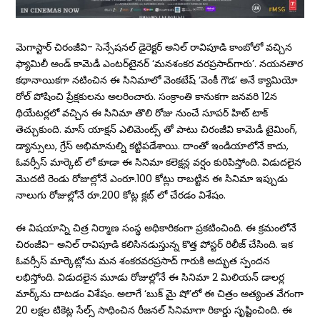
మెగాస్టార్ చిరంజీవి- సెన్సేషనల్ డైరెక్టర్ అనిల్ రావిపూడి కాంబోలో వచ్చిన
ఫ్యామిలీ అండ్ కామెడీ ఎంటర్‌టైనర్ ‘మనశంకర వరప్రసాద్‌గారు’. నయనతార
కథానాయికగా నటించిన ఈ సినిమాలో వెంకటేష్ ‘వెంకీ గౌడ’ అనే క్యామియో
రోల్ పోషించి ప్రేక్షకులను అలరించారు. సంక్రాంతి కానుకగా జనవరి 12న
థియేటర్లలో వచ్చిన ఈ సినిమా తొలి రోజు నుంచే సూపర్ హిట్ టాక్
తెచ్చుకుంది. మాస్ యాక్షన్ ఎలిమెంట్స్ తో పాటు చిరంజీవి కామెడీ టైమింగ్,
డ్యాన్సులు, గ్రేస్ అభిమానుల్ని కట్టిపడేశాయి. దాంతో ఇండియాలోనే కాదు,
ఓవర్సీస్ మార్కెట్ లో కూడా ఈ సినిమా కలెక్షన్ల వర్షం కురిపిస్తోంది. విడుదలైన
మొదటి రెండు రోజుల్లోనే ఎంరూ.100 కోట్లు రాబట్టిన ఈ సినిమా ఇప్పుడు
నాలుగు రోజుల్లోనే రూ.200 కోట్ల క్లబ్ లో చేరడం విశేషం.
ఈ విషయాన్ని చిత్ర నిర్మాణ సంస్థ అధికారికంగా ప్రకటించింది. ఈ క్రమంలోనే
చిరంజీవి- అనిల్‌ రావిపూడి కలిసినడుస్తున్న కొత్త పోస్టర్‌ రిలీజ్‌ చేసింది. ఇక
ఓవర్సీస్ మార్కెట్లోను మన శంకరవరప్రసాద్ గారుకి అద్భుత స్పందన
లభిస్తోంది. విడుదలైన మూడు రోజుల్లోనే ఈ సినిమా 2 మిలియన్ డాలర్ల
మార్క్‌ను దాటడం విశేషం. అలాగే ‘బుక్ మై షో’లో ఈ చిత్రం అత్యంత వేగంగా
20 లక్షల టికెట్ల సేల్స్ సాధించిన రీజనల్ సినిమాగా రికార్డు సృష్టించింది. ఈ