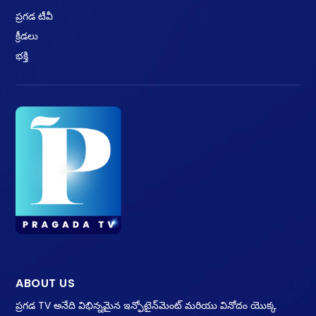
ప్రగడ టీవీ
క్రీడలు
భక్తి
ABOUT US
ప్రగడ TV అనేది విభిన్నమైన ఇన్ఫోటైన్‌మెంట్ మరియు వినోదం యొక్క