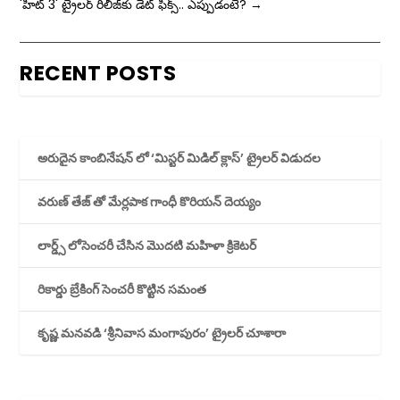
'హిట్‌ 3' ట్రైలర్‌ రిలీజ్‌కు డేట్ ఫిక్స్.. ఎప్పుడంటే?
→
RECENT POSTS
అరుదైన కాంబినేషన్ లో ‘మిస్టర్ మిడిల్ క్లాస్’ ట్రైలర్ విడుదల
వరుణ్ తేజ్ తో మేర్లపాక గాంధీ కొరియన్ దెయ్యం
లార్డ్స్ లోసెంచరీ చేసిన మొదటి మహిళా క్రికెటర్
రికార్డు బ్రేకింగ్ సెంచరీ కొట్టిన సమంత
కృష్ణ మనవడి ‘శ్రీనివాస మంగాపురం’ ట్రైలర్ చూశారా