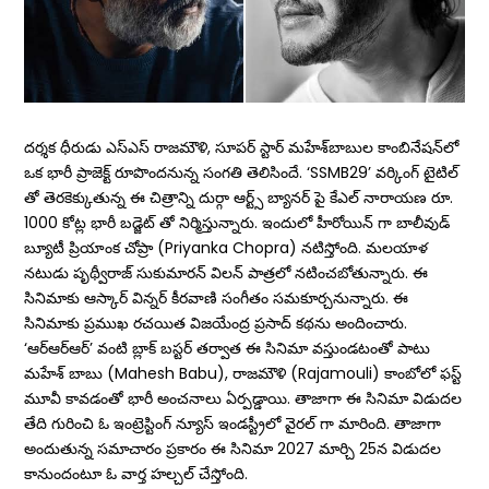
దర్శక ధీరుడు ఎస్ఎస్ రాజమౌళి, సూపర్ స్టార్ మహేశ్‌బాబుల కాంబినేషన్‌లో
ఒక భారీ ప్రాజెక్ట్‌ రూపొందనున్న సంగతి తెలిసిందే. ‘SSMB29’ వర్కింగ్ టైటిల్
తో తెరకెక్కుతున్న ఈ చిత్రాన్ని దుర్గా ఆర్ట్స్ బ్యానర్ పై కేఎల్ నారాయణ రూ.
1000 కోట్ల భారీ బడ్జెట్ తో నిర్మిస్తున్నారు. ఇందులో హీరోయిన్ గా బాలీవుడ్
బ్యూటీ ప్రియాంక చోప్రా (Priyanka Chopra) నటిస్తోంది. మ‌ల‌యాళ
న‌టుడు పృథ్వీరాజ్ సుకుమార‌న్ విల‌న్ పాత్ర‌లో న‌టించ‌బోతున్నారు. ఈ
సినిమాకు ఆస్కార్ విన్నర్ కీరవాణి సంగీతం సమకూర్చనున్నారు. ఈ
సినిమాకు ప్రముఖ రచయిత విజయేంద్ర ప్రసాద్‌ కథను అందించారు.
‘ఆర్‌ఆర్‌ఆర్’ వంటి బ్లాక్ బ‌స్ట‌ర్ త‌ర్వాత ఈ సినిమా వ‌స్తుండ‌టంతో పాటు
మ‌హేశ్ బాబు (Mahesh Babu), రాజ‌మౌళి (Rajamouli) కాంబోలో ఫ‌స్ట్
మూవీ కావ‌డంతో భారీ అంచ‌నాలు ఏర్ప‌డ్డాయి. తాజాగా ఈ సినిమా విడుదల
తేది గురించి ఓ ఇంట్రెస్టింగ్ న్యూస్ ఇండస్ట్రీలో వైరల్ గా మారింది. తాజాగా
అందుతున్న సమాచారం ప్రకారం ఈ సినిమా 2027 మార్చి 25న విడుదల
కానుందంటూ ఓ వార్త హల్చల్ చేస్తోంది.