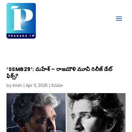
‘SSMB29’: మహేశ్ – రాజమౌళి మూవీ రిలీజ్ డేట్
ఫిక్స్?
by
Krish
|
Apr 11, 2025
|
సినిమా