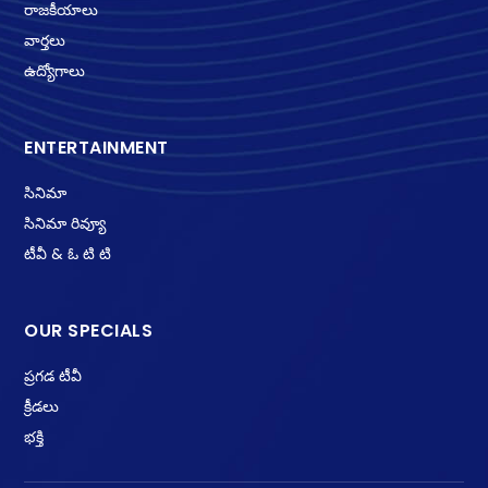
రాజకీయాలు
వార్తలు
ఉద్యోగాలు
ENTERTAINMENT
సినిమా
సినిమా రివ్యూ
టీవీ & ఓ టి టి
OUR SPECIALS
ప్రగడ టీవీ
క్రీడలు
భక్తి