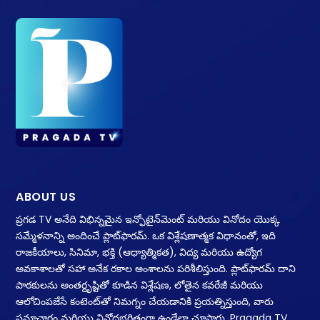
ABOUT US
ప్రగడ TV అనేది విభిన్నమైన ఇన్ఫోటైన్‌మెంట్ మరియు వినోదం యొక్క
సమ్మేళనాన్ని అందించే ప్లాట్‌ఫారమ్. ఒక విశ్లేషణాత్మక విధానంతో, ఇది
రాజకీయాలు, సినిమా, భక్తి (ఆధ్యాత్మికత), విద్య మరియు ఉద్యోగ
అవకాశాలతో సహా అనేక రకాల అంశాలను పరిశీలిస్తుంది. ప్లాట్‌ఫారమ్ దాని
పాఠకులను అంతర్దృష్టితో కూడిన విశ్లేషణ, లోతైన కవరేజీ మరియు
ఆలోచింపజేసే కంటెంట్‌తో నిమగ్నం చేయడానికి ప్రయత్నిస్తుంది, వారు
సమాచారం మరియు వినోదభరితంగా ఉండేలా చూస్తారు. Pragada TV