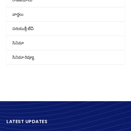
వార్తలు
సరయుశ్రీ టీవీ
సినిమా
సినిమా రివ్యూ
LATEST UPDATES