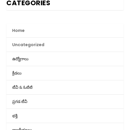
CATEGORIES
Home
Uncategorized
ఉద్యోగాలు
క్రీడలు
టీవీ & ఓటిటి
ప్రగడ టీవీ
భక్తి
రాజకీయాలు