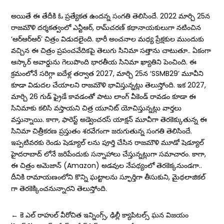
అయితే ఈ తేదీకి ఓ ప్రత్యేకత ఉందన్న సంగతి తెలిసిందే. 2022 మార్చి 25న
రాజమౌళి దర్శకత్వంలో ఎన్టీఆర్‌, రామ్‌చరణ్‌ కథానాయకులుగా నటించిన
‘ఆర్‌ఆర్‌ఆర్‌’ చిత్రం విడుదలైంది. భారీ అంచనాల మధ్య ప్రేక్షకుల ముందుకు
వచ్చిన ఈ చిత్రం ప్రపంచవేదికపై తెలుగు సినిమా సత్తాను చాటుతూ.. ఏకంగా
ఆస్కార్‌ అవార్డును గెలుపొంది భారతీయ సినిమా ఖ్యాతిని పెంచింది. ఈ
క్రమంలోనే సరిగ్గా ఐదేళ్ల తర్వాత 2027, మార్చి 25న ‘SSMB29’ మూవీని
కూడా విడుదల చేయాలని రాజమౌళి భావిస్తున్నట్లు తెలుస్తోంది. ఇక 2027,
మార్చి 26 గుడ్ ఫ్రైడే కావడంతో పాటు లాంగ్ వీకెండ్ రావడం కూడా ఈ
సినిమాకు కలిసి వస్తాయని చిత్ర యూనిట్ యోచిస్తున్నట్లు వార్తలు
వస్తున్నాయి. కాగా, ఫారెస్ట్‌ అడ్వెంచరస్‌ యాక్షన్‌ మూవీగా తెరకెక్కుతున్న ఈ
సినిమా చిత్రీకరణ ప్రస్తుతం శరవేగంగా జరుగుతున్న సంగతి తెలిసిందే.
ఇప్పటివరకు రెండు షెడ్యూల్ లను పూర్తి చేసిన రాజమౌళి మూడో షెడ్యూల్
హైదరాబాద్ లోనే జరిపేందుకు సన్నాహాలు చేస్తున్నట్లుగా స‌మాచారం. కాగా,
ఈ చిత్రం అమెజాన్‌ (Amazon) అడవుల నేపథ్యంలో తెరకెక్కనుండగా..
దీనికి రామాయణంలోని కొన్ని ఘట్టాలను స్ఫూర్తిగా తీసుకుని, మైథలాజికల్
గా తెరకెక్కించనున్నారని తెలుస్తోంది.
←
కె ఎల్ రాహుల్ వీరోచిత ఇన్నింగ్స్, ఢిల్లీ క్యాపిటల్స్ ఘన విజయం