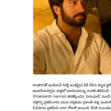
కాంతార’తో ఇండియన్ ఫిల్మ్ ఇండస్ట్రీని షేక్ చేసిన కన్నడ స్ట
ఆంజనేయస్వామి పాత్రలో అలరించనున్న సంగతి తెలిసిందే. 
(Prashanth Varma) తెరకెక్కించిన ‘హనుమాన్‌’ మూవీ సూపర్
చిత్రాన్ని ప్రకటించారు యువ దర్శకుడు ప్రశాంత్‌ వర్మ. ఇంద
సినిమాను ప్రకటించి చాలా రోజులే అయింది. దీనికి సంబంధించి