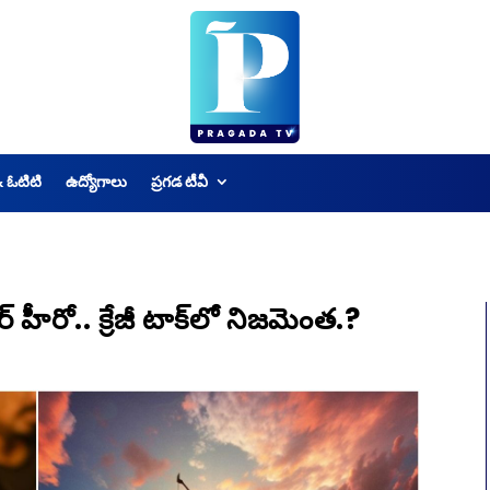
& ఓటిటి
ఉద్యోగాలు
ప్రగడ టీవీ
 హీరో.. క్రేజీ టాక్‌లో నిజమెంత.?