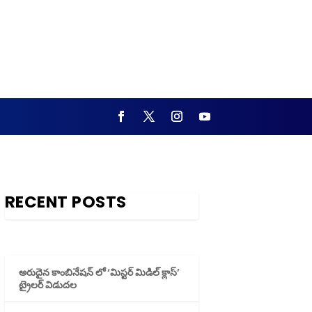
RECENT POSTS
అరుదైన కాంబినేషన్ లో ‘మిస్టర్ మిడిల్ క్లాస్’
ట్రైలర్ విడుదల