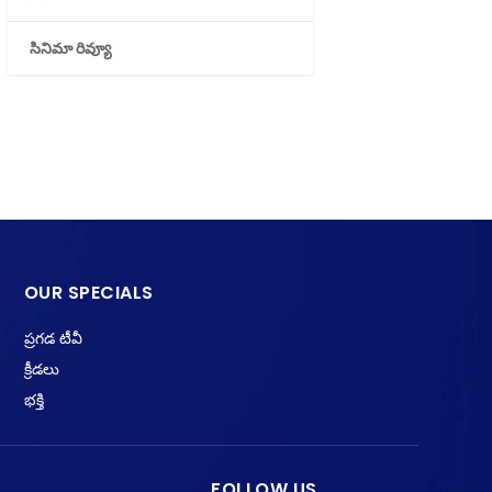
సినిమా రివ్యూ
OUR SPECIALS
ప్రగడ టీవీ
క్రీడలు
భక్తి
FOLLOW US