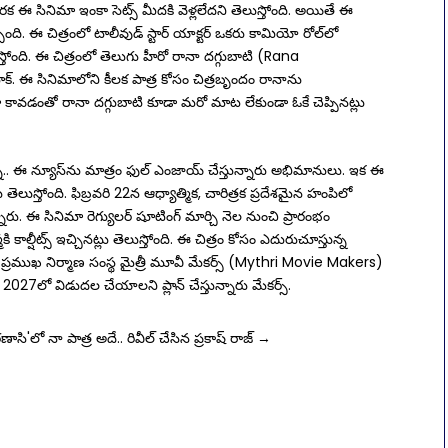
రక ఈ సినిమా ఇంకా సెట్స్‌ మీదకి వెళ్లలేదని తెలుస్తోంది. అయితే ఈ
ింది. ఈ చిత్రంలో టాలీవుడ్ స్టార్ యాక్టర్‌ ఒకరు కామియో రోల్‌లో
ేస్తోంది. ఈ చిత్రంలో తెలుగు హీరో రానా దగ్గుబాటి (Rana
క్‌. ఈ సినిమాలోని కీలక పాత్ర కోసం చిత్రబృందం రానాను
మా కావ‌డంతో రానా దగ్గుబాటి కూడా మ‌రో మాట లేకుండా ఓకే చెప్పిన‌ట్లు
న్నా.. ఈ న్యూస్‌ను మాత్రం ఫుల్ ఎంజాయ్ చేస్తున్నారు అభిమానులు. ఇక ఈ
ెలుస్తోంది. ఫిబ్రవరి 22న ఆధ్యాత్మిక, చారిత్రక ప్రదేశమైన హంపిలో
ారు. ఈ సినిమా రెగ్యులర్ షూటింగ్ మార్చి నెల నుంచి ప్రారంభం
ి కాల్షీట్స్‌ ఇచ్చినట్లు తెలుస్తోంది. ఈ చిత్రం కోసం ఎదురుచూస్తున్న
ి ప్రముఖ నిర్మాణ సంస్థ మైత్రీ మూవీ మేకర్స్ (Mythri Movie Makers)
027లో విడుదల చేయాలని ప్లాన్ చేస్తున్నారు మేకర్స్.
ణాసి'లో నా పాత్ర అదే.. రివీల్‌ చేసిన ప్రకాష్ రాజ్
→