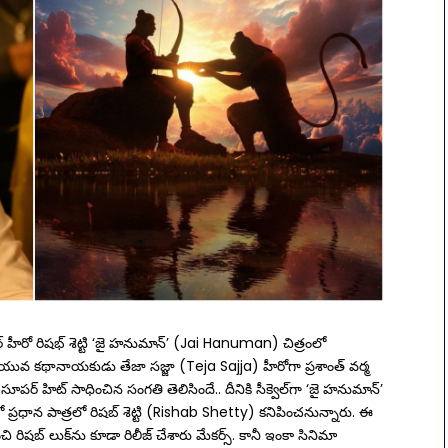
ార్‌ హీరో రిషభ్‌ శెట్టి ‘జై హనుమాన్’ (Jai Hanuman) చిత్రంలో
యువ కథానాయకుడు తేజా సజ్జా (Teja Sajja) హీరోగా ప్రశాంత్‌ వర్మ
 హిట్ సాధించిన సంగతి తెలిసిందే.. దీనికి సీక్వెల్‌గా ‘జై హనుమాన్‌’
ులో ప్రధాన పాత్రలో రిషబ్‌ శెట్టి (Rishab Shetty) కనిపించనున్నారు. ఈ
 రిషబ్‌ లుక్‌ను కూడా రిలీజ్ చేశారు మేకర్స్. కానీ ఇంకా సినిమా