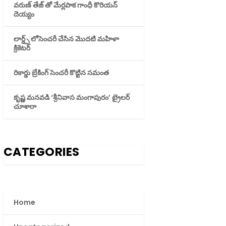
వరుణ్ తేజ్ తో మేర్లపాక గాంధీ కొరియన్
దెయ్యం
లార్డ్స్ లోసెంచరీ చేసిన మొదటి మహిళా
క్రికెటర్
రికార్డు బ్రేకింగ్ సెంచరీ కొట్టిన సమంత
కృష్ణ మనవడి ‘శ్రీనివాస మంగాపురం’ ట్రైలర్
చూశారా
CATEGORIES
Home