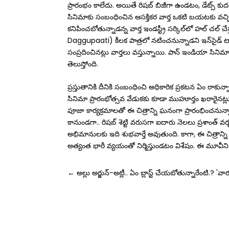
ప్రారంభం కాలేదు. అయితే రిషబ్‌ బిజీగా ఉండటం, డేట్స్‌ కుద
సినిమాకు సంబంధించిన ఆస‌క్తిక‌ర వార్త ఒక‌టి బ‌య‌ట‌కు వచ్చ
కనిపించబోతున్నాడన్న వార్త ఇండస్ట్రీ సర్కిల్‌లో హల్ చల్ చ
Daggupaati) కీలక పాత్రలో నటించనున్నాడని ఇన్‌సైడ్‌ టా
సంప్ర‌దించిన‌ట్లు వార్తలు వ‌స్తున్నాయి. పాన్ ఇండియా సిని
తెలుస్తోంది.
ప్రస్తుతానికి దీనికి సంబంధించి అధికారిక ప్రకటన ఏం రాకు
సినిమా ప్రారంభోత్సవ వేడుకకు కూడా ముహూర్తం ఖరారైనట్లు త
పూజా కార్యక్రమాలతో ఈ చిత్రాన్ని ఘనంగా ప్రారంభించనున్న
కానుండగా.. రిషబ్‌ శెట్టి వరుసగా ఐదారు నెలలు ప్రశాంత్‌ వర్మక
అభిమానులకు ఇది శుభవార్తే అవుతుంది. కాగా, ఈ చిత్రాన్న
అత్యంత భారీ వ్యయంతో నిర్మిస్తుండటం విశేషం. ఈ మూవీని 2
←
అల్లు అర్జున్-అట్లీ.. ఏం బ్లాస్ట్‌ చేయబోతున్నారేంటి.?
'వార