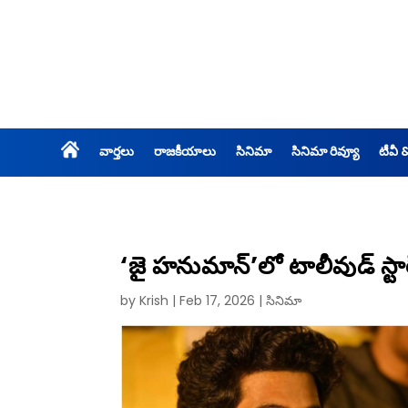
వార్తలు
రాజకీయాలు
సినిమా
సినిమా రివ్యూ
టీవీ 
‘జై హనుమాన్’లో టాలీవుడ్ స్టార్
by
Krish
|
Feb 17, 2026
|
సినిమా