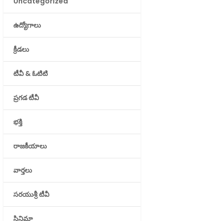
Uncategorized
ఉద్యోగాలు
క్రీడలు
టీవీ & ఓటిటి
ప్రగడ టీవీ
భక్తి
రాజకీయాలు
వార్తలు
సరయుశ్రీ టీవీ
సినిమా