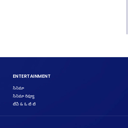
ENTERTAINMENT
సినిమా
సినిమా రివ్యూ
టీవీ & ఓ టి టి