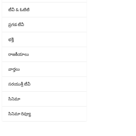
టీవీ & ఓటిటి
ప్రగడ టీవీ
భక్తి
రాజకీయాలు
వార్తలు
సరయుశ్రీ టీవీ
సినిమా
సినిమా రివ్యూ