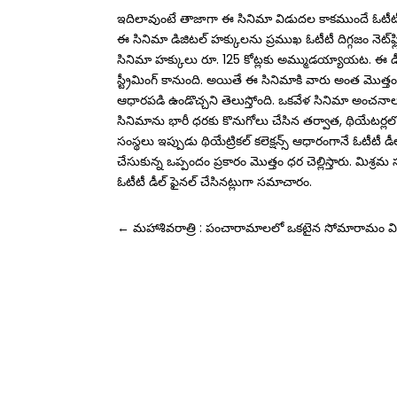
ఇదిలావుంటే తాజాగా ఈ సినిమా విడుద‌ల కాక‌ముందే ఓటీటీ ర
ఈ సినిమా డిజిటల్‌ హక్కులను ప్ర‌ముఖ ఓటీటీ దిగ్గ‌జం నెట్‌ఫ్ల
సినిమా హక్కులు రూ. 125 కోట్లకు అమ్ముడయ్యాయట. ఈ డీల్ ప్ర‌కా
స్ట్రీమింగ్ కానుంది. అయితే ఈ సినిమాకి వారు అంత మొత్తంలో
ఆధారపడి ఉండొచ్చని తెలుస్తోంది. ఒకవేళ సినిమా అంచనాలు 
సినిమాను భారీ ధరకు కొనుగోలు చేసిన తర్వాత, థియేటర్లలో
సంస్థలు ఇప్పుడు థియేట్రికల్ కలెక్షన్స్ ఆధారంగానే ఓటీటీ డ
చేసుకున్న ఒప్పందం ప్రకారం మొత్తం ధర చెల్లిస్తారు. మిశ్ర
ఓటీటీ డీల్ ఫైనల్ చేసినట్లుగా సమాచారం.
←
మహాశివరాత్రి : పంచారామాలలో ఒకటైన సోమారామం వి