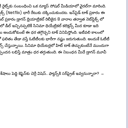
ైట్స్‌కు సంబంధించి ఒక న్యూస్ సోష‌ల్ మీడియాలో వైర‌ల్‌గా మారింది.
ిక్స్‌ (Netflix) భారీ రేటుకు దక్కించుకుందట. ఇన్‌సైడ్‌ టాక్‌ ప్రకారం ఈ
రం డ్రాగ‌న్ థ్రియాట్రిక‌ల్ రిలీజైన 8 వారాల త‌ర్వాత నెట్‌ఫ్లిక్స్ లో
 డీల్ ఇచ్చినప్పటికీ సినిమా థియేట్రికల్ కలెక్షన్స్ మీద కూడా ఇది
అందుకోకుంటే ఈ ధర తగ్గొచ్చని టాక్ వినిపిస్తోంది. ఇటీవలి కాలంలో
 ఫలితం తేడా వస్తే ఓటీటీలకు భారీగా నష్టం జరుగుతుంది. అందుకే ఓటీటీ
ీల్స్ చేస్తున్నాయి. సినిమా థియేటర్లలో హిట్ టాక్ తెచ్చుకుంటేనే ముందుగా
మ స్పందన లభిస్తే మాత్రం ధర తగ్గుతుంది. ఈ నిబంధన మీదే డ్రాగన్ మూవీ
శేషాలు
పెద్ది కెప్టెన్‌కు చెర్రీ విషెస్.. ఫ్యాన్స్‌కి సర్‌ప్రైజ్‌ ఇవ్వనున్నారా?
→