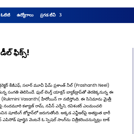
 ఓటిటి
ఉద్యోగాలు
ప్రగడ టీవీ
ీల్ ఫిక్స్‌!
రెక్టర్ కేజీఎఫ్‌, స‌లార్ మూవీ ఫేమ్ ప్రశాంత్ నీల్‌ (Prashanth Neel)
తున్న సంగతి తెలిసిందే. ఫుల్ లెంగ్త్ యాక్షన్ బ్యాక్​డ్రాప్​తో తెరకెక్కనున్న ఈ
్ (Rukmini Vasanth(​ హీరోయిన్ గా నటిస్తోంది. ఈ సినిమాను మైత్రీ
్‌ పై నందమూరి కళ్యాణ్ రామ్, నవీన్ ఎర్నేని, రవిశంకర్ ఎలమంచలి
ంచిన షూటింగ్ జోర్డాన్‌లో జరుగుతోంది. అక్కడ ఎన్టీఆర్‌పై అత్యంత భారీ
న్ ఎపిసోడ్ పూర్తైన వెంటనే ఓ స్పెషల్ సాంగ్‌ను చిత్రీకరించనున్నట్లు టాక్