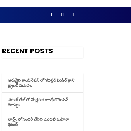
RECENT POSTS
అరుదైన కాంబినేషన్ లో ‘మిస్టర్ మిడిల్ క్లాస్’
ట్రైలర్ విడుదల
వరుణ్ తేజ్ తో మేర్లపాక గాంధీ కొరియన్
దెయ్యం
లార్డ్స్ లోసెంచరీ చేసిన మొదటి మహిళా
క్రికెటర్