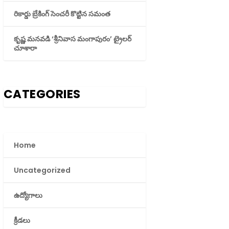
రికార్డు బ్రేకింగ్ సెంచరీ కొట్టిన సమంత
కృష్ణ మనవడి ‘శ్రీనివాస మంగాపురం’ ట్రైలర్
చూశారా
CATEGORIES
Home
Uncategorized
ఉద్యోగాలు
క్రీడలు