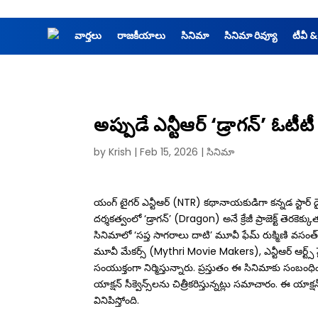
వార్తలు
రాజకీయాలు
సినిమా
సినిమా రివ్యూ
టీవీ &
అప్పుడే ఎన్టీఆర్ ‘డ్రాగ‌న్’ ఓటీటీ డ
by
Krish
|
Feb 15, 2026
|
సినిమా
యంగ్ టైగర్ ఎన్టీఆర్ (NTR) కథానాయకుడిగా క‌న్న‌డ స్టార్ డై
దర్శకత్వంలో ‘డ్రాగన్’ (Dragon) అనే క్రేజీ ప్రాజెక్ట్ తెరకెక్కు
సినిమాలో ‘సప్త సాగరాలు దాటి’ మూవీ ఫేమ్ రుక్మిణి వసంత
మూవీ మేకర్స్‌ (Mythri Movie Makers), ఎన్టీఆర్‌ ఆర్ట్స
సంయుక్తంగా నిర్మిస్తున్నారు. ప్రస్తుతం ఈ సినిమాకు సంబంధి
యాక్షన్ సీక్వెన్స్‌లను చిత్రీకరిస్తున్నట్లు సమాచారం. ఈ యాక్ష
వినిపిస్తోంది.