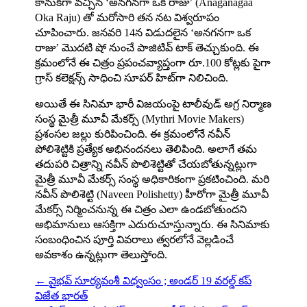
కానుకగా వచ్చిన ‘అనగనగా ఒక రాజు’ (Anaganagaa
Oka Raju) తో మరోసారి తన నట విశ్వరూపం
చూపించారు. జనవరి 14న విడుదలైన ‘అనగనగా ఒక
రాజు’ మొదటి షో నుంచే పాజిటివ్ టాక్ తెచ్చుకుంది. ఈ
క్రమంలోనే ఈ చిత్రం ప్రపంచవ్యాప్తంగా రూ.100 కోట్లకు పైగా
గ్రాస్ కలెక్షన్స్ సాధించి సూపర్ హిట్‌గా నిలిచింది.
అయితే ఈ సినిమా భారీ విజ‌యంపై టాలీవుడ్ అగ్ర నిర్మాణ
సంస్థ మైత్రీ మూవీ మేకర్స్ (Mythri Movie Makers)
ప్రశంసల జల్లు కురిపించింది. ఈ క్రమంలోనే నవీన్‌
పోలిశెట్టికి ప్రత్యేక అభినందనలు తెలిపింది. అలాగే త‌మ
తదుప‌రి చిత్రాన్ని నవీన్ పొలిశెట్టితో చేయబోతున్నట్లుగా
మైత్రీ మూవీ మేకర్స్ సంస్థ అధికారికంగా ప్రకటించింది. మరి
నవీన్ పొలిశెట్టి (Naveen Polishetty) హీరోగా మైత్రీ మూవీ
మేకర్స్ నిర్మించనున్న ఈ చిత్రం ఎలా ఉండ‌బోతుంద‌ని
అభిమానులు ఆసక్తిగా ఎదురుచూస్తున్నారు. ఈ సినిమాకు
సంబంధించిన పూర్తి వివరాలు త్వరలోనే వెల్లడించే
అవకాశం ఉన్నట్లుగా తెలుస్తోంది.
←
వైభవ్ సూర్యవంశీ విధ్వంసం ; అండర్ 19 వరల్డ్ కప్
విజేత భారత్