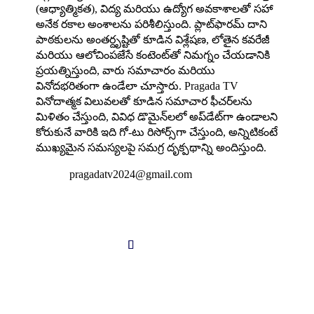
(ఆధ్యాత్మికత), విద్య మరియు ఉద్యోగ అవకాశాలతో సహా
అనేక రకాల అంశాలను పరిశీలిస్తుంది. ప్లాట్‌ఫారమ్ దాని
పాఠకులను అంతర్దృష్టితో కూడిన విశ్లేషణ, లోతైన కవరేజీ
మరియు ఆలోచింపజేసే కంటెంట్‌తో నిమగ్నం చేయడానికి
ప్రయత్నిస్తుంది, వారు సమాచారం మరియు
వినోదభరితంగా ఉండేలా చూస్తారు. Pragada TV
వినోదాత్మక విలువలతో కూడిన సమాచార ఫీచర్‌లను
మిళితం చేస్తుంది, వివిధ డొమైన్‌లలో అప్‌డేట్‌గా ఉండాలని
కోరుకునే వారికి ఇది గో-టు రిసోర్స్‌గా చేస్తుంది, అన్నిటికంటే
ముఖ్యమైన సమస్యలపై సమగ్ర దృక్పథాన్ని అందిస్తుంది.

pragadatv2024@gmail.com
Follow us