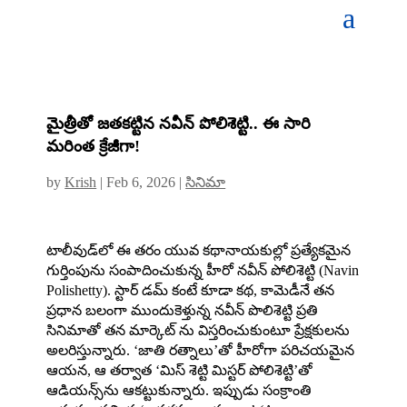
మైత్రీతో జతకట్టిన నవీన్ పోలిశెట్టి.. ఈ సారి
మ‌రింత క్రేజీగా!
by
Krish
|
Feb 6, 2026
|
సినిమా
టాలీవుడ్‌లో ఈ తరం యువ కథానాయకుల్లో ప్రత్యేకమైన
గుర్తింపును సంపాదించుకున్న హీరో నవీన్ పోలిశెట్టి (Navin
Polishetty). స్టార్ డమ్ కంటే కూడా కథ, కామెడీనే తన
ప్రధాన బలంగా ముందుకెళ్తున్న నవీన్ పొలిశెట్టి ప్రతి
సినిమాతో తన మార్కెట్ ను విస్తరించుకుంటూ ప్రేక్షకులను
అలరిస్తున్నారు. ‘జాతి రత్నాలు’తో హీరోగా పరిచయమైన
ఆయన, ఆ తర్వాత ‘మిస్ శెట్టి మిస్టర్ పోలిశెట్టి’తో
ఆడియన్స్‌ను ఆకట్టుకున్నారు. ఇప్పుడు సంక్రాంతి