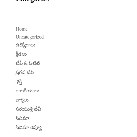
Home
Uncategorized
ఉద్యోగాలు
క్రీడలు
టీవీ & ఓటిటి
ప్రగడ టీవీ
భక్తి
రాజకీయాలు
వార్తలు
సరయుశ్రీ టీవీ
సినిమా
సినిమా రివ్యూ