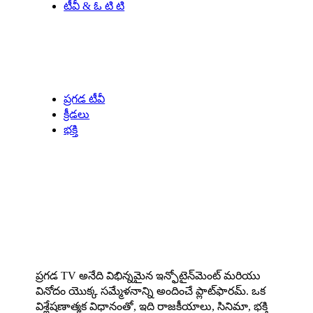
టీవీ & ఓ టి టి
Our Specials
ప్రగడ టీవీ
క్రీడలు
భక్తి
About us
ప్రగడ TV అనేది విభిన్నమైన ఇన్ఫోటైన్‌మెంట్ మరియు
వినోదం యొక్క సమ్మేళనాన్ని అందించే ప్లాట్‌ఫారమ్. ఒక
విశ్లేషణాత్మక విధానంతో, ఇది రాజకీయాలు, సినిమా, భక్తి