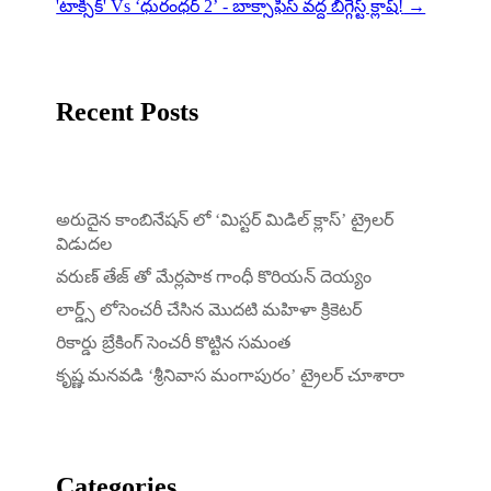
'టాక్సిక్‌' Vs ‘ధురంధర్‌ 2’ - బాక్సాఫీస్ వద్ద బిగ్గెస్ట్ క్లాష్!
→
Recent Posts
అరుదైన కాంబినేషన్ లో ‘మిస్టర్ మిడిల్ క్లాస్’ ట్రైలర్
విడుదల
వరుణ్ తేజ్ తో మేర్లపాక గాంధీ కొరియన్ దెయ్యం
లార్డ్స్ లోసెంచరీ చేసిన మొదటి మహిళా క్రికెటర్
రికార్డు బ్రేకింగ్ సెంచరీ కొట్టిన సమంత
కృష్ణ మనవడి ‘శ్రీనివాస మంగాపురం’ ట్రైలర్ చూశారా
Categories