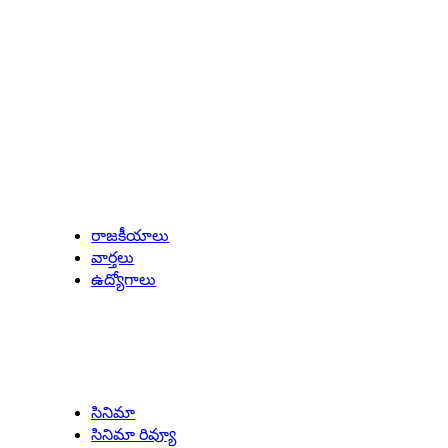
Latest Updates
రాజకీయాలు
వార్తలు
ఉద్యోగాలు
Entertainment
సినిమా
సినిమా రివ్యూ