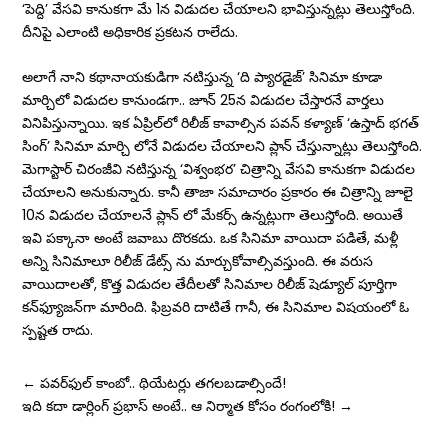
‘పెద్ది’ వేసవి కానుకగా మే 1న విడుదల చేయాలని భావిస్తున్నట్లు తెలుస్తోంది.
దీనిపై ఎలాంటి అధికారిక ప్రకటన రాలేదు.
అలాగే నాని కథానాయకుడిగా నటిస్తున్న ‘ది ప్యారడైజ్’ సినిమా కూడా
మార్చిలో విడుదల కానుండగా.. జూన్ 25న విడుదల చేస్తారనే వార్తలు
వినిపిస్తున్నాయి. ఇక ఏప్రిల్‌లో రిలీజ్ కావాల్సిన పవన్ కళ్యాణ్ ‘ఉస్తాద్ భగత్
సింగ్’ సినిమా మార్చి లోనే విడుదల చేయాలని ప్లాన్ చేస్తున్నాట్లు తెలుస్తోంది.
మెగాస్టార్ చిరంజీవి నటిస్తున్న ‘విశ్వంభర’ చిత్రాన్ని వేసవి కానుకగా విడుదల
చేయాలని అనుకున్నారు. కానీ తాజా సమాచారం ప్రకారం ఈ చిత్రాన్ని జూలై
10న విడుదల చేయాలనే ప్లాన్ లో మేకర్స్ ఉన్నట్లుగా తెలుస్తోంది. అయితే
ఇవి పక్కానా అంటే జవాబు దొరకదు. ఒక సినిమా వాయిదా పడితే, మళ్లీ
అన్ని సినిమాలూ రిలీజ్ డేట్స్ ను మార్చుకోవాల్సివస్తుంది. ఈ వరుస
వాయిదాలతో, కొత్త విడుదల తేదీలతో సినిమాల రిలీజ్ షెడ్యూల్ పూర్తిగా
కన్‌ఫ్యూజన్‌గా మారింది. ఫిబ్రవరి దాటితే గానీ, ఈ సినిమాల విషయంలో ఓ
స్పష్టత రాదు.
←
పవర్‌ఫుల్‌ కాంబో.. థియేట‌ర్లు త‌గ‌ల‌బ‌డాల్సిందే!
ఇది కదా డార్లింగ్ ప్రభాస్ అంటే.. ఆ నిర్మాత కోసం రంగంలోకి!
→