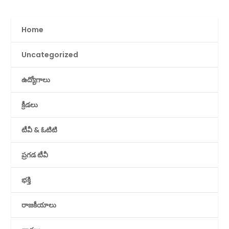
Home
Uncategorized
ఉద్యోగాలు
క్రీడలు
టీవీ & ఓటిటి
ప్రగడ టీవీ
భక్తి
రాజకీయాలు