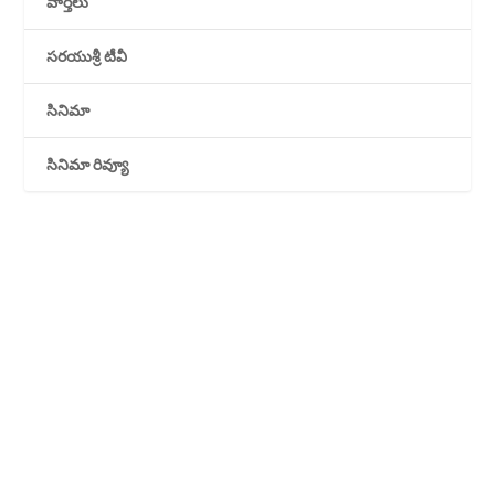
వార్తలు
సరయుశ్రీ టీవీ
సినిమా
సినిమా రివ్యూ
LATEST UPDATES
రాజకీయాలు
వార్తలు