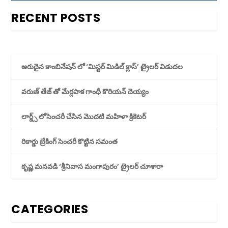
RECENT POSTS
అరుదైన కాంబినేషన్ లో ‘మిస్టర్ మిడిల్ క్లాస్’ ట్రైలర్ విడుదల
వరుణ్ తేజ్ తో మేర్లపాక గాంధీ కొరియన్ దెయ్యం
లార్డ్స్ లోసెంచరీ చేసిన మొదటి మహిళా క్రికెటర్
రికార్డు బ్రేకింగ్ సెంచరీ కొట్టిన సమంత
కృష్ణ మనవడి ‘శ్రీనివాస మంగాపురం’ ట్రైలర్ చూశారా
CATEGORIES