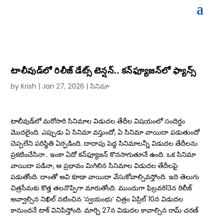
టాలీవుడ్‌లో రిలీజ్ డేట్స్ టెన్షన్.. కన్‌ఫ్యూజన్‌లో ఫ్యాన్స్
by
Krish
|
Jan 27, 2026
|
సినిమా
టాలీవుడ్‌లో మరోసారి సినిమాల విడుదల తేదీల విషయంలో సందిగ్ధం
మొదలైంది. ఎప్పుడు ఏ సినిమా వస్తుందో, ఏ సినిమా వాయిదా పడుతుందో
చెప్పలేని పరిస్థితి ఏర్పడింది. దాదాపు పెద్ద సినిమాలన్నీ విడుదల తేదీలను
ప్రకటించేసినా.. ఇంకా ఏదో కన్‌ఫ్యూజన్‌ కొనసాగుతూనే ఉంది. ఒక సినిమా
వాయిదా పడినా, ఆ ప్రభావం మిగిలిన సినిమాల విడుదల తేదీలపై
పడుతోంది. దాంతో అవి కూడా వాయిదా వేసుకోవాల్సివస్తోంది. ఇది తెలుగు
చిత్రసీమకు కొత్త తలనొప్పిగా మారుతోంది. ముందుగా ఫిబ్రవరి13న రిలీజ్
అవ్వాల్సిన నిఖిల్ నటించిన ‘స్వయంభు’ చిత్రం ఏప్రిల్ 10న విడుదల
కానుందనే టాక్ వినిపిస్తోంది. మార్చి 27న విడుదల కావాల్సిన రామ్‌ చరణ్‌