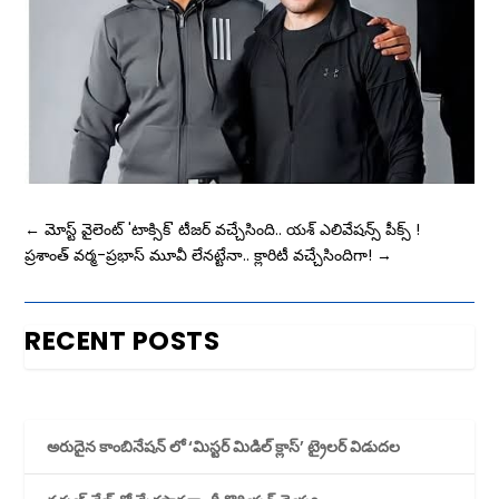
←
మోస్ట్ వైలెంట్ 'టాక్సిక్' టీజర్ వచ్చేసింది.. యశ్ ఎలివేషన్స్ పీక్స్ !
ప్రశాంత్‌ వర్మ-ప్రభాస్‌ మూవీ లేనట్టేనా.. క్లారిటీ వచ్చేసిందిగా!
→
RECENT POSTS
అరుదైన కాంబినేషన్ లో ‘మిస్టర్ మిడిల్ క్లాస్’ ట్రైలర్ విడుదల