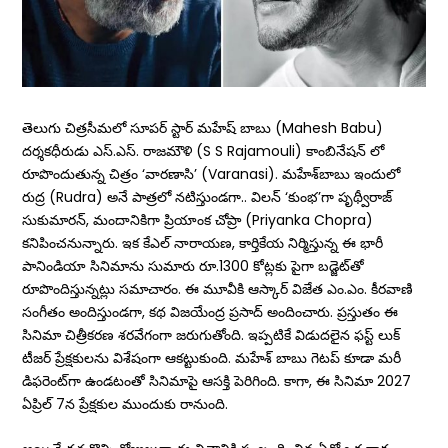
తెలుగు చిత్రసీమలో సూపర్ స్టార్ మహేష్ బాబు (Mahesh Babu)
దర్శకధీరుడు ఎస్.ఎస్. రాజమౌళి (S S Rajamouli) కాంబినేషన్ లో
రూపొందుతున్న చిత్రం ‘వారణాసి’ (Varanasi). మహేశ్‌బాబు ఇందులో
రుద్ర (Rudra) అనే పాత్రలో నటిస్తుండగా.. విలన్‌ ‘కుంభ’గా పృథ్వీరాజ్‌
సుకుమారన్‌, మందానికిగా ప్రియాంక చోప్రా (Priyanka Chopra)
కనిపించనున్నారు. ఇక కేఎల్‌ నారాయణ, కార్తికేయ నిర్మిస్తున్న ఈ భారీ
పానిండియా సినిమాను సుమారు రూ.1300 కోట్లకు పైగా బడ్జెట్‌తో
రూపొందిస్తున్నట్లు సమాచారం. ఈ మూవీకి ఆస్కార్ విజేత ఎం.ఎం. కీరవాణి
సంగీతం అందిస్తుండ‌గా, క‌థ విజయేంద్ర ప్రసాద్ అందించారు. ప్రస్తుతం ఈ
సినిమా చిత్రీకరణ శరవేగంగా జరుగుతోంది. ఇప్పటికే విడుదలైన ఫస్ట్ లుక్
టీజర్ ప్రేక్షకులను విశేషంగా ఆకట్టుకుంది. మహేశ్ బాబు గెటప్ కూడా మరీ
డిఫరెంట్‌గా ఉండటంతో సినిమాపై ఆసక్తి పెరిగింది. కాగా, ఈ సినిమా 2027
ఏప్రిల్‌ 7న ప్రేక్షకుల ముందుకు రానుంది.