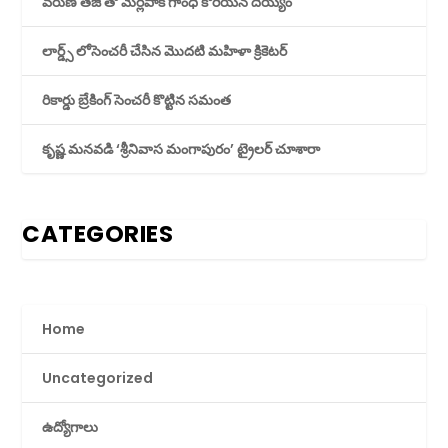
వరుణ్ తేజ్ తో మేర్లపాక గాంధీ కొరియన్ దెయ్యం
లార్డ్స్ లోసెంచరీ చేసిన మొదటి మహిళా క్రికెటర్
రికార్డు బ్రేకింగ్ సెంచరీ కొట్టిన సమంత
కృష్ణ మనవడి ‘శ్రీనివాస మంగాపురం’ ట్రైలర్ చూశారా
CATEGORIES
Home
Uncategorized
ఉద్యోగాలు