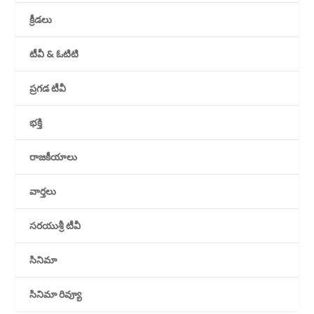
క్రీడలు
టీవీ & ఓటిటి
ప్రగడ టీవీ
భక్తి
రాజకీయాలు
వార్తలు
సరయుశ్రీ టీవీ
సినిమా
సినిమా రివ్యూ