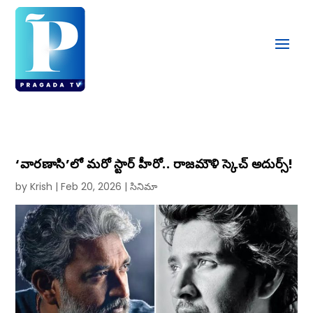
‘వారణాసి’లో మరో స్టార్ హీరో.. రాజమౌళి స్కెచ్ అదుర్స్!
by
Krish
|
Feb 20, 2026
|
సినిమా