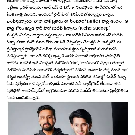
అయితే గత కొన్ని రోజులుగా ఈ చిత్రానికి సంబంధించిన ఏదో ఒక వార్త
నెట్టింట వైరల్ అవుతూ టాక్ ఆఫ్ ది టౌన్‌గా నిలుస్తోంది. ఈ సినిమాలో ఒక
కీల‌క పాత్ర ఉంద‌ని.. అందులో స్టార్ హీరో క‌నిపించ‌బోతున్నట్లు వార్త‌లు
వినిపిస్తున్నాయి. తాజా టాక్ ప్రకారం ఈ సినిమాలో ఒక కీల‌క పాత్ర ఉంద‌ని.. ఆ
పాత్ర కోసం కన్నడ స్టార్ హీరో సుదీప్ కిచ్చాను (Kicha Sudeep)
సంప్ర‌దించిన‌ట్లు వార్తలు వ‌స్తున్నాయి. రాజమౌళి సినిమా కావ‌డంతో సుదీప్
కిచ్చా కూడా మ‌రో మాట లేకుండా ఓకే చెప్పిన‌ట్లు తెలుస్తోంది. ఇప్పటికే ఈ
ప్రతిష్టాత్మక ప్రాజెక్ట్‌లో విలన్‌గా మలయాళ స్టార్ పృథ్వీరాజ్ సుకుమారన్
నటిస్తున్నారు. అయితే దీనిపై ఇప్పటి వరకు ఎలాంటి అధికారిక ప్రకటనైతే
రాలేదు. ఒకవేళ ఇదే నిజమైతే మరోసారి ‘ఈగ’, ‘బాహుబలి’ చిత్రాల తర్వాత
మరోసారి సుదీప్‌కు రాజమౌళి దర్శకత్వంలో నటించే అవకాశం దక్కనుంది. ఇక
కన్నడ ఇండస్ట్రీ నుంచి పాన్ ఇండియా స్థాయికి ఎదిగిన నటుల్లో సుదీప్ కిచ్చా
పేరు ప్రత్యేకంగా చెప్పుకోవాల్సిందే. ఎలాంటి సినీ బ్యాక్‌గ్రౌండ్ లేకుండా తన
ప్రతిభతో శాండిల్‌వుడ్‌లో అగ్రనటుడిగా ఎదిగిన సుదీప్ తనకంటూ ప్రత్యేకతను
సంపాదించుకున్నారు.