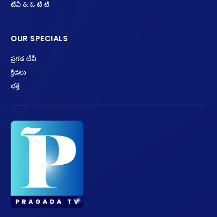
టీవీ & ఓ టి టి
OUR SPECIALS
ప్రగడ టీవీ
క్రీడలు
భక్తి