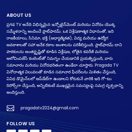
ABOUT US
ప్రగడ TV అనేది విభిన్నమైన ఇన్ఫోటైన్‌మెంట్ మరియు వినోదం యొక్క
సమ్మేళనాన్ని అందించే ప్లాట్‌ఫారమ్. ఒక విశ్లేషణాత్మక విధానంతో, ఇది
రాజకీయాలు, సినిమా, భక్తి (ఆధ్యాత్మికత), విద్య మరియు ఉద్యోగ
అవకాశాలతో సహా అనేక రకాల అంశాలను పరిశీలిస్తుంది. ప్లాట్‌ఫారమ్ దాని
పాఠకులను అంతర్దృష్టితో కూడిన విశ్లేషణ, లోతైన కవరేజీ మరియు
ఆలోచింపజేసే కంటెంట్‌తో నిమగ్నం చేయడానికి ప్రయత్నిస్తుంది, వారు
సమాచారం మరియు వినోదభరితంగా ఉండేలా చూస్తారు. Pragada TV
వినోదాత్మక విలువలతో కూడిన సమాచార ఫీచర్‌లను మిళితం చేస్తుంది,
వివిధ డొమైన్‌లలో అప్‌డేట్‌గా ఉండాలని కోరుకునే వారికి ఇది గో-టు
రిసోర్స్‌గా చేస్తుంది, అన్నిటికంటే ముఖ్యమైన సమస్యలపై సమగ్ర దృక్పథాన్ని
అందిస్తుంది.

pragadatv2024@gmail.com
FOLLOW US