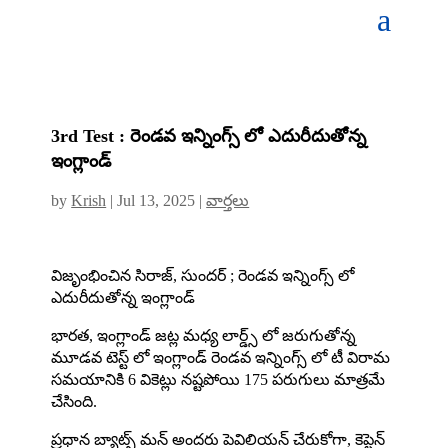
3rd Test : రెండవ ఇన్నింగ్స్ లో ఎదురీదుతోన్న
ఇంగ్లాండ్
by
Krish
|
Jul 13, 2025
|
వార్తలు
విజృంభించిన సిరాజ్, సుందర్ ; రెండవ ఇన్నింగ్స్ లో
ఎదురీదుతోన్న ఇంగ్లాండ్
భారత, ఇంగ్లాండ్ జట్ల మధ్య లార్డ్స్ లో జరుగుతోన్న
మూడవ టెస్ట్ లో ఇంగ్లాండ్ రెండవ ఇన్నింగ్స్ లో టీ విరామ
సమయానికి 6 వికెట్లు నష్టపోయి 175 పరుగులు మాత్రమే
చేసింది.
ప్రధాన బ్యాట్స్ మన్ అందరు పెవిలియన్ చేరుకోగా, కెప్టెన్