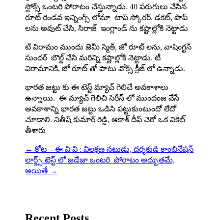
స్టోక్స్ ఒంటరి పోరాటం చేస్తున్నాడు. 40 పరుగులు చేసిన
రూట్ రెండవ ఇన్నింగ్స్ లోనూ టాప్ స్కోరర్. డకెట్, పొప్
లను అవుట్ చేసి, సిరాజ్ ఇంగ్లాండ్ ను కష్టాల్లోకి నెట్టాడు
టీ విరామం ముందు జెమీ స్మిత్, జో రూట్ లను, వాషింగ్టన్
సుందర్ బౌల్డ్ చేసి మరిన్ని కష్టాల్లోకి నెట్టాడు. టీ
విరామానికి, జో రూట్ తో పాటు వోక్స్ క్రీజ్ లో ఉన్నాడు.
భారత జట్టు కు ఈ టెస్ట్ మ్యాచ్ గెలిచే అవకాశాలు
ఉన్నాయి. ఈ మ్యాచ్ గెలిచి సిరీస్ లో ముందంజ వేసే
అవకాశాన్ని భారత జట్టు ఒడిసి పట్టుకుంటుందో లేదో
చూడాలి. నితీష్ కుమార్ రెడ్డి, ఆకాశ్ దీప్ చెరో ఒక వికెట్
తీశారు
←
కోట - ఈ వి వి : విలక్షణ నటుడు, దర్శకుడి కాంబినేషన్
లార్డ్స్ టెస్ట్ లో జడేజా ఒంటరి పోరాటం అద్భుతమే,
అయితే
→
Recent Posts