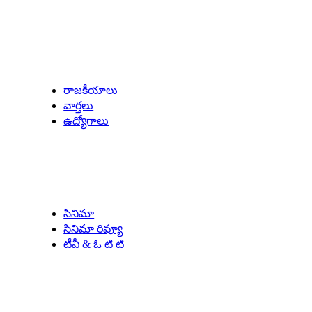
Latest Updates
రాజకీయాలు
వార్తలు
ఉద్యోగాలు
Entertainment
సినిమా
సినిమా రివ్యూ
టీవీ & ఓ టి టి