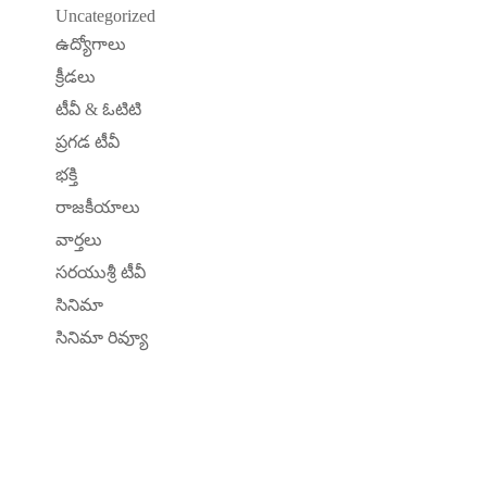
Uncategorized
ఉద్యోగాలు
క్రీడలు
టీవీ & ఓటిటి
ప్రగడ టీవీ
భక్తి
రాజకీయాలు
వార్తలు
సరయుశ్రీ టీవీ
సినిమా
సినిమా రివ్యూ