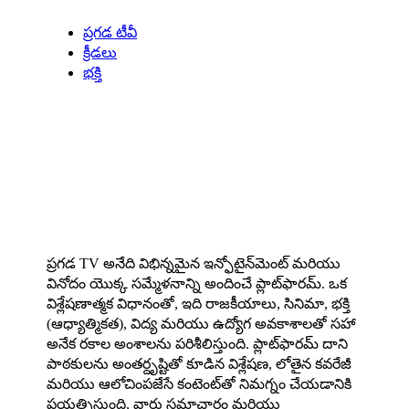
Our Specials
ప్రగడ టీవీ
క్రీడలు
భక్తి
About us
ప్రగడ TV అనేది విభిన్నమైన ఇన్ఫోటైన్‌మెంట్ మరియు
వినోదం యొక్క సమ్మేళనాన్ని అందించే ప్లాట్‌ఫారమ్. ఒక
విశ్లేషణాత్మక విధానంతో, ఇది రాజకీయాలు, సినిమా, భక్తి
(ఆధ్యాత్మికత), విద్య మరియు ఉద్యోగ అవకాశాలతో సహా
అనేక రకాల అంశాలను పరిశీలిస్తుంది. ప్లాట్‌ఫారమ్ దాని
పాఠకులను అంతర్దృష్టితో కూడిన విశ్లేషణ, లోతైన కవరేజీ
మరియు ఆలోచింపజేసే కంటెంట్‌తో నిమగ్నం చేయడానికి
ప్రయత్నిస్తుంది, వారు సమాచారం మరియు