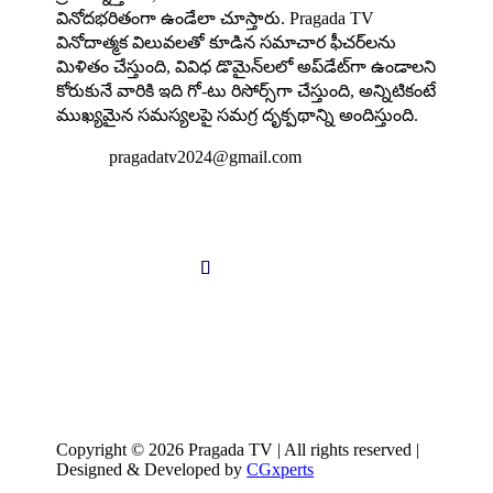
వినోదభరితంగా ఉండేలా చూస్తారు. Pragada TV
వినోదాత్మక విలువలతో కూడిన సమాచార ఫీచర్‌లను
మిళితం చేస్తుంది, వివిధ డొమైన్‌లలో అప్‌డేట్‌గా ఉండాలని
కోరుకునే వారికి ఇది గో-టు రిసోర్స్‌గా చేస్తుంది, అన్నిటికంటే
ముఖ్యమైన సమస్యలపై సమగ్ర దృక్పథాన్ని అందిస్తుంది.

pragadatv2024@gmail.com
Follow us
Copyright © 2026 Pragada TV | All rights reserved |
Designed & Developed by
CGxperts