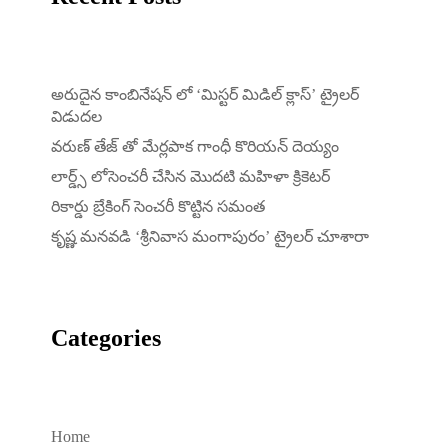
అరుదైన కాంబినేషన్ లో ‘మిస్టర్ మిడిల్ క్లాస్’ ట్రైలర్
విడుదల
వరుణ్ తేజ్ తో మేర్లపాక గాంధీ కొరియన్ దెయ్యం
లార్డ్స్ లోసెంచరీ చేసిన మొదటి మహిళా క్రికెటర్
రికార్డు బ్రేకింగ్ సెంచరీ కొట్టిన సమంత
కృష్ణ మనవడి ‘శ్రీనివాస మంగాపురం’ ట్రైలర్ చూశారా
Categories
Home