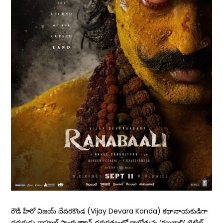
రౌడీ హీరో విజయ్ దేవరకొండ (Vijay Devara Konda) కథానాయకుడిగా
దర్శకుడు రాహుల్ సాంకృత్యాన్ ద‌ర్శ‌క‌త్వంలో రాబోతున్న‌ ‘రణబాలి’ టైటిల్