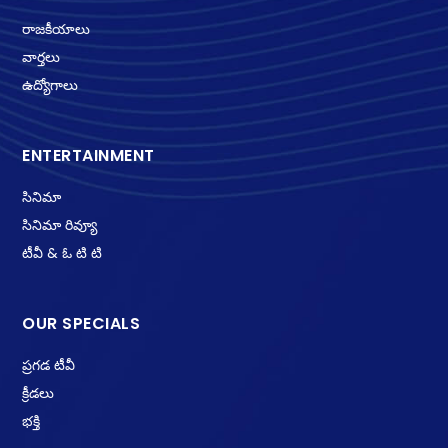
రాజకీయాలు
వార్తలు
ఉద్యోగాలు
ENTERTAINMENT
సినిమా
సినిమా రివ్యూ
టీవీ & ఓ టి టి
OUR SPECIALS
ప్రగడ టీవీ
క్రీడలు
భక్తి