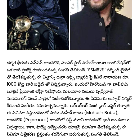
దర్శక ధీరుడు ఎస్ఎస్ రాజమౌళి, సూపర్ స్టార్ మహేశ్‌బాబుల కాంబినేషన్‌లో
ఒక భారీ ప్రాజెక్ట్‌ రూపొందనున్న సంగతి తెలిసిందే. ‘SSMB29’ వర్కింగ్ టైటిల్
తో తెరకెక్కుతున్న ఈ చిత్రాన్ని దుర్గా ఆర్ట్స్ బ్యానర్ పై కేఎల్ నారాయణ రూ.
1000 కోట్ల భారీ బడ్జెట్ తో నిర్మిస్తున్నారు. ఇందులో హీరోయిన్ గా బాలీవుడ్
బ్యూటీ ప్రియాంక చోప్రా నటిస్తోంది. మ‌ల‌యాళ న‌టుడు పృథ్వీరాజ్
సుకుమార‌న్ విల‌న్ పాత్ర‌లో న‌టించ‌బోతున్నారు. ఈ సినిమాకు ఆస్కార్ విన్నర్
కీరవాణి సంగీతం సమకూర్చనున్నారు. ఆర్‌ఆర్‌ఆర్ వంటి బ్లాక్ బ‌స్ట‌ర్ త‌ర్వాత
ఈ సినిమా వ‌స్తుండ‌టంతో పాటు మ‌హేశ్ బాబు (Mahesh Babu),
రాజ‌మౌళి (Rajamouli) కాంబోలో ఫ‌స్ట్ మూవీ కావ‌డంతో భారీ అంచ‌నాలు
ఏర్ప‌డ్డాయి. కాగా, ఫారెస్ట్‌ అడ్వెంచరస్‌ యాక్షన్‌ మూవీగా తెరకెక్కుతున్న ఈ
సినిమా చిత్రీకరణ ప్రస్తుతం శరవేగంగా జరుగుతున్న సంగతి తెలిసిందే.