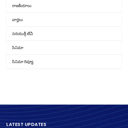
రాజకీయాలు
వార్తలు
సరయుశ్రీ టీవీ
సినిమా
సినిమా రివ్యూ
LATEST UPDATES