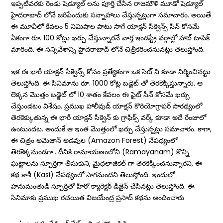
ఇప్పటివరకు రెండు షెడ్యూల్ లను పూర్తి చేసిన రాజమౌళి మూడో షెడ్యూల్
హైదరాబాద్ లోనే జరిపేందుకు సన్నాహాలు చేస్తున్నట్లుగా స‌మాచారం. అయితే
ఈ మూవీలో కేవలం 5 నిమిషాల పాటు సాగే యాక్షన్ సీక్వెన్స్ సీన్ కోసమే
ఏకంగా రూ. 100 కోట్లు ఖర్చు చేస్తున్నారనే వార్త ఇండస్ట్రీ వర్గాల్లో హాట్ టాపిక్
మారింది. ఈ సన్నివేశాన్ని హైదరాబాద్ లోనే చిత్రీకరించనునట్లు తెలుస్తోంది.
ఇక ఈ భారీ యాక్షన్ సీక్వెన్స్ కోసం ప్రత్యేకంగా ఒక సెట్ ని కూడా నిర్మించిన‌ట్టు
తెలుస్తోంది. ఈ సినిమాను రూ. 1000 కోట్ల బడ్జెట్ తో తెరకెక్కిస్తున్నారు. ఆ
లెక్కన మొత్తం బడ్జెట్ లో 10 శాతం కేవలం ఈ ఫైట్ సీన్ కోసమే ఖర్చు
చేస్తుండటం విశేషం. ప్రముఖ హాలీవుడ్ యాక్షన్ కొరియోగ్రాఫర్ సారథ్యంలో
తెరకెక్కుతున్న ఈ భారీ యాక్షన్ సీక్వెన్ కు గ్రాఫిక్స్ వర్క్ కూడా అదే రేంజులో
ఉంటుంద‌ట‌. అందుకే ఆ ఇంత మొత్తంలో ఖ‌ర్చు చేస్తున్నట్లు సమాచారం. కాగా,
ఈ చిత్రం అమెజాన్‌ అడవుల (Amazon Forest) నేపథ్యంలో
తెరకెక్కనుండగా.. దీనికి రామాయణంలోని (Ramayanam) కొన్ని
ఘట్టాలను స్ఫూర్తిగా తీసుకుని, మైథలాజికల్ గా తెరకెక్కించనున్నారని, ఈ
కథ కాశీ (Kasi) నేపథ్యంలో సాగనుందని తెలుస్తోంది. ఇందులో
హనుమంతుడి స్ఫూర్తితో హీరో క్యారెక్టర్ డిజైన్ చేసినట్లు తెలుస్తోంది. ఈ
సినిమాకు ప్రముఖ రచయిత విజయేంద్ర ప్రసాద్‌ కథను అందించారు