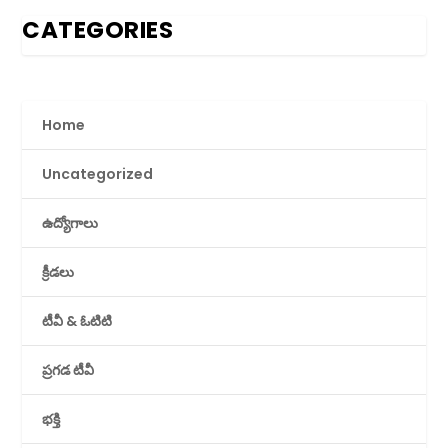
CATEGORIES
Home
Uncategorized
ఉద్యోగాలు
క్రీడలు
టీవీ & ఓటిటి
ప్రగడ టీవీ
భక్తి