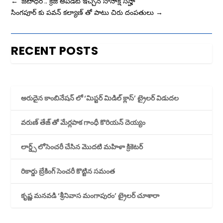
←
'జటాధర’.. క్రేజీ అప్‌డేట్‌ ఇచ్చిన సోనాక్షి సిన్హా
సింగపూర్ కు పవన్ కల్యాణ్ తో పాటు చిరు దంపతులు
→
RECENT POSTS
అరుదైన కాంబినేషన్ లో ‘మిస్టర్ మిడిల్ క్లాస్’ ట్రైలర్ విడుదల
వరుణ్ తేజ్ తో మేర్లపాక గాంధీ కొరియన్ దెయ్యం
లార్డ్స్ లోసెంచరీ చేసిన మొదటి మహిళా క్రికెటర్
రికార్డు బ్రేకింగ్ సెంచరీ కొట్టిన సమంత
కృష్ణ మనవడి ‘శ్రీనివాస మంగాపురం’ ట్రైలర్ చూశారా