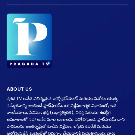
ABOUT US
ప్రగడ TV అనేది విభిన్నమైన ఇన్ఫోటైన్‌మెంట్ మరియు వినోదం యొక్క
సమ్మేళనాన్ని అందించే ప్లాట్‌ఫారమ్. ఒక విశ్లేషణాత్మక విధానంతో, ఇది
రాజకీయాలు, సినిమా, భక్తి (ఆధ్యాత్మికత), విద్య మరియు ఉద్యోగ
అవకాశాలతో సహా అనేక రకాల అంశాలను పరిశీలిస్తుంది. ప్లాట్‌ఫారమ్ దాని
పాఠకులను అంతర్దృష్టితో కూడిన విశ్లేషణ, లోతైన కవరేజీ మరియు
ఆలోచింపజేసే కంటెంట్‌తో నిమగ్నం చేయడానికి ప్రయత్నిస్తుంది, వారు