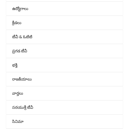
ఉద్యోగాలు
క్రీడలు
టీవీ & ఓటిటి
ప్రగడ టీవీ
భక్తి
రాజకీయాలు
వార్తలు
సరయుశ్రీ టీవీ
సినిమా