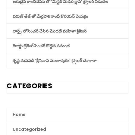
అరుదైన కాంబినేషన్ లో ‘మిస్టర్ మిడిల్ క్లాస్’ ట్రైలర్ విడుదల
వరుణ్ తేజ్ తో మేర్లపాక గాంధీ కొరియన్ దెయ్యం
లార్డ్స్ లోసెంచరీ చేసిన మొదటి మహిళా క్రికెటర్
రికార్డు బ్రేకింగ్ సెంచరీ కొట్టిన సమంత
కృష్ణ మనవడి ‘శ్రీనివాస మంగాపురం’ ట్రైలర్ చూశారా
CATEGORIES
Home
Uncategorized