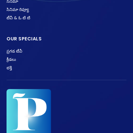
సినిమా
సినిమా రివ్యూ
టీవీ & ఓ టి టి
OUR SPECIALS
ప్రగడ టీవీ
క్రీడలు
భక్తి