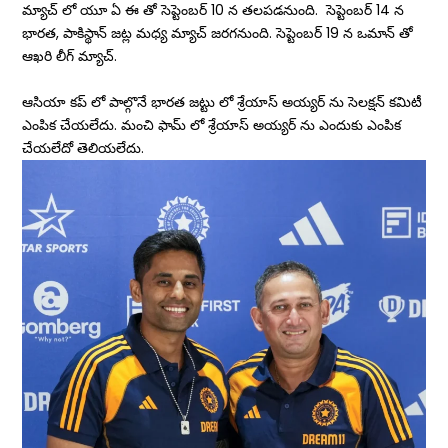
మ్యాచ్ లో యూ ఏ ఈ తో సెప్టెంబర్ 10 న తలపడనుంది. సెప్టెంబర్ 14 న
భారత, పాకిస్థాన్ జట్ల మధ్య మ్యాచ్ జరగనుంది. సెప్టెంబర్ 19 న ఒమాన్ తో
ఆఖరి లీగ్ మ్యాచ్.
ఆసియా కప్ లో పాల్గొనే భారత జట్టు లో శ్రేయాస్ అయ్యర్ ను సెలక్షన్ కమిటీ
ఎంపిక చేయలేదు. మంచి ఫామ్ లో శ్రేయాస్ అయ్యర్ ను ఎందుకు ఎంపిక
చేయలేదో తెలియలేదు.