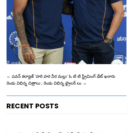
←
పవన్ కల్యాణ్ ‘హరి హర వీర మల్లు’ ఓ టి టి స్ట్రీమింగ్ డేట్ ఖరారు
రెండు విభిన్న చిత్రాలు ; రెండు విభిన్న ట్రైలర్ లు
→
RECENT POSTS