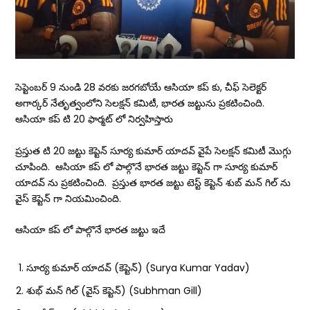
సెప్టెంబర్ 9 నుండి 28 వరకు జరగబోయే ఆసియా కప్ కు, చీఫ్ సెలెక్టర్
అగార్కర్ నేతృత్వంలోని సెలక్షన్ కమిటీ, భారత జట్టును ప్రకటించింది.
ఆసియా కప్ టి 20 ఫార్మట్ లో నిర్వహిస్తారు
ప్రస్తుత టి 20 జట్టు కెప్టెన్ సూర్య కుమార్ యాదవ్ వైపే సెలక్షన్ కమిటీ మొగ్గు
చూపింది. ఆసియా కప్ లో పాల్గొనే భారత జట్టు కెప్టెన్ గా సూర్య కుమార్
యాదవ్ ను ప్రకటించింది. ప్రస్తుత భారత జట్టు టెస్ట్ కెప్టెన్ శుబ్ మన్ గిల్ ను
వైస్ కెప్టెన్ గా నియమించింది.
ఆసియా కప్ లో పాల్గొనే భారత జట్టు ఇదే
సూర్య కుమార్ యాదవ్ (కెప్టెన్) (Surya Kumar Yadav)
శుభ్ మన్ గిల్ (వైస్ కెప్టెన్) (Subhman Gill)