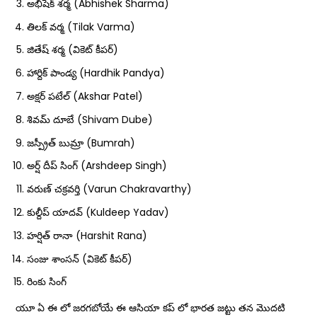
అభిషేక్ శర్మ (Abhishek Sharma)
తిలక్ వర్మ (Tilak Varma)
జితేష్ శర్మ (వికెట్ కీపర్)
హార్దిక్ పాండ్య (Hardhik Pandya)
అక్షర్ పటేల్ (Akshar Patel)
శివమ్ దూబే (Shivam Dube)
జస్ప్రీత్ బుమ్రా (Bumrah)
అర్ష్ దీప్ సింగ్ (Arshdeep Singh)
వరుణ్ చక్రవర్తి (Varun Chakravarthy)
కుల్దీప్ యాదవ్ (Kuldeep Yadav)
హర్షిత్ రానా (Harshit Rana)
సంజు శాంసన్ (వికెట్ కీపర్)
రింకు సింగ్
యూ ఏ ఈ లో జరగబోయే ఈ ఆసియా కప్ లో భారత జట్టు తన మొదటి